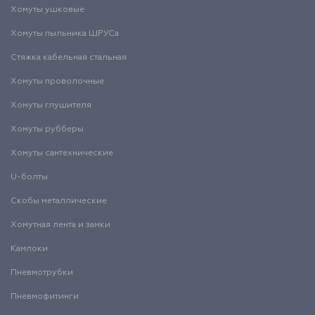
Хомуты ушковые
Хомуты пыльника ШРУСа
Стяжка кабельная стальная
Хомуты проволочные
Хомуты глушителя
Хомуты рубберы
Хомуты сантехнические
U-болты
Скобы металлические
Хомутная лента и замки
Камлоки
Пневмотрубки
Пневмофитинги