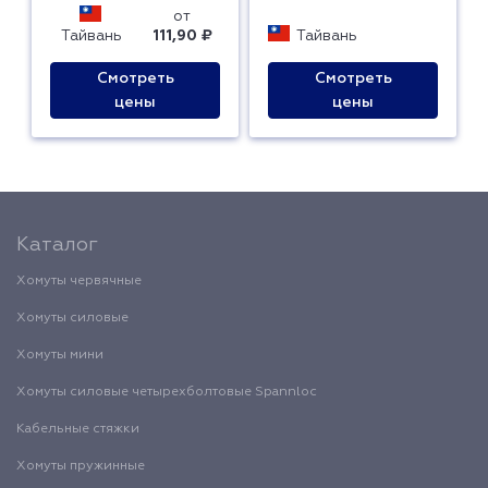
от
Тайвань
111,90 ₽
Тайвань
Смотреть
Смотреть
цены
цены
Каталог
Хомуты червячные
Хомуты силовые
Хомуты мини
Хомуты силовые четырехболтовые Spannloc
Кабельные стяжки
Хомуты пружинные