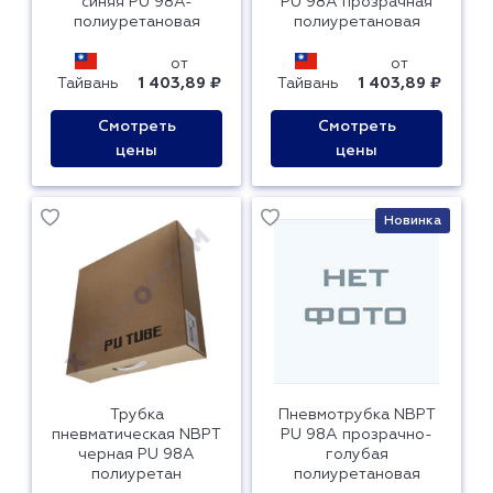
синяя PU 98A-
PU 98A прозрачная
полиуретановая
полиуретановая
от
от
Тайвань
1 403,89 ₽
Тайвань
1 403,89 ₽
Смотреть
Смотреть
цены
цены
Новинка
Трубка
Пневмотрубка NBPT
пневматическая NBPT
PU 98A прозрачно-
черная PU 98A
голубая
полиуретан
полиуретановая