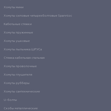
Хомуты мини
Хомуты силовые четырехболтовые Spannloc
Кабельные стяжки
Хомуты пружинные
Хомуты ушковые
Хомуты пыльника ШРУСа
Стяжка кабельная стальная
Хомуты проволочные
Хомуты глушителя
Хомуты рубберы
Хомуты сантехнические
U-болты
Скобы металлические