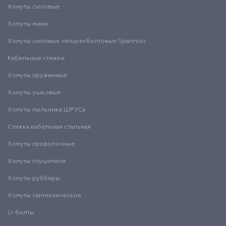
Хомуты силовые
Хомуты мини
Хомуты силовые четырехболтовые Spannloc
Кабельные стяжки
Хомуты пружинные
Хомуты ушковые
Хомуты пыльника ШРУСа
Стяжка кабельная стальная
Хомуты проволочные
Хомуты глушителя
Хомуты рубберы
Хомуты сантехнические
U-болты