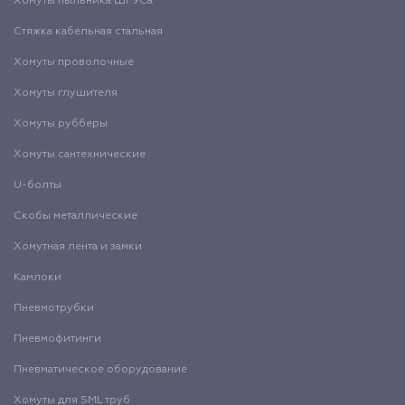
Хомуты пыльника ШРУСа
Стяжка кабельная стальная
Хомуты проволочные
Хомуты глушителя
Хомуты рубберы
Хомуты сантехнические
U-болты
Скобы металлические
Хомутная лента и замки
Камлоки
Пневмотрубки
Пневмофитинги
Пневматическое оборудование
Хомуты для SML труб