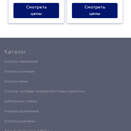
Смотреть
Смотреть
цены
цены
Каталог
Хомуты червячные
Хомуты силовые
Хомуты мини
Хомуты силовые четырехболтовые Spannloc
Кабельные стяжки
Хомуты пружинные
Хомуты ушковые