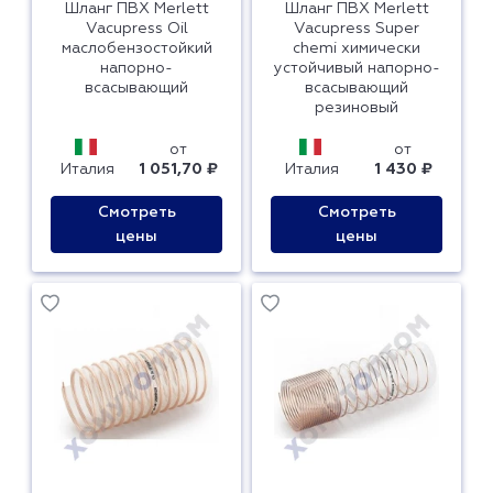
Шланг ПВХ Merlett
Шланг ПВХ Merlett
Vacupress Oil
Vacupress Super
маслобензостойкий
chemi химически
напорно-
устойчивый напорно-
всасывающий
всасывающий
резиновый
от
от
Италия
1 051,70 ₽
Италия
1 430 ₽
Смотреть
Смотреть
цены
цены