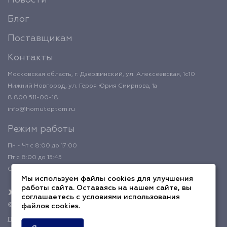
Новости
Блог
Поставщикам
Контакты
Московская область, г. Дзержинский, ул. Алексеевская, 1с10
Нижний Новгород, ул. Героя Юрия Смирнова, 1а
8 800 511-00-18
info@homutoptom.ru
Режим работы
Пн - Чт с 8:00 до 17:00
Пт с 8:00 до 15:45
Обед с 12:00 до 12:45
Мы используем файлы cookies для улучшения
работы сайта. Оставаясь на нашем сайте, вы
соглашаетесь с условиями использования
© 2026 ХомутОптом
файлов cookies.
Политика конфиденциальности