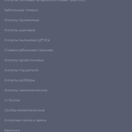
Хомуты силовые четырехболтовые Spannloc
Кабельные стяжки
Хомуты пружинные
Хомуты ушковые
Хомуты пыльника ШРУСа
Стяжка кабельная стальная
Хомуты проволочные
Хомуты глушителя
Хомуты рубберы
Хомуты сантехнические
U-болты
Скобы металлические
Хомутная лента и замки
Камлоки