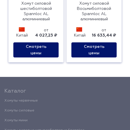
Хомут силовой
Хомут силовой
шестиболтовой
Восьмиболтовой
Spannloc AL
Spannloc AL
алюминиевый
алюминиевый
от
от
Китай
4 027,23 ₽
Китай
16 633,44 ₽
Смотреть
Смотреть
цены
цены
Каталог
Хомуты червячные
Хомуты силовые
Хомуты мини