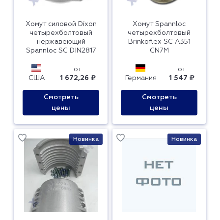
Хомут силовой Dixon
Хомут Spannloc
четырехболтовый
четырехболтовый
нержавеющий
Brinkoflex SC А351
Spannloc SC DIN2817
CN7M
от
от
США
1 672,26 ₽
Германия
1 547 ₽
Смотреть
Смотреть
цены
цены
Новинка
Новинка