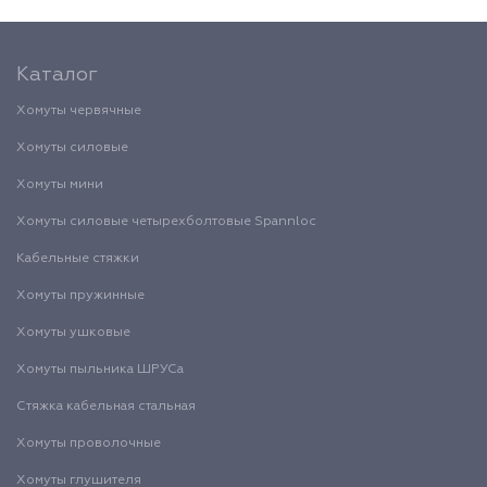
Каталог
Хомуты червячные
Хомуты силовые
Хомуты мини
Хомуты силовые четырехболтовые Spannloc
Кабельные стяжки
Хомуты пружинные
Хомуты ушковые
Хомуты пыльника ШРУСа
Стяжка кабельная стальная
Хомуты проволочные
Хомуты глушителя