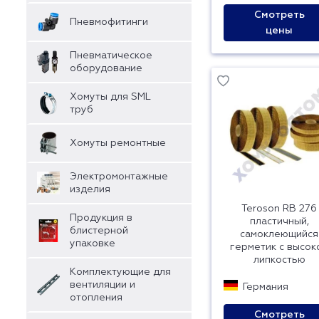
Смотреть
Пневмофитинги
цены
Пневматическое
оборудование
Хомуты для SML
труб
Хомуты ремонтные
Электромонтажные
изделия
Teroson RB 276
Продукция в
пластичный,
блистерной
самоклеющийся
упаковке
герметик с высок
липкостью
Комплектующие для
вентиляции и
Германия
отопления
Смотреть