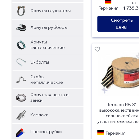
от
Германия
1 735,3
Хомуты глушителя
Смотреть
цены
Хомуты рубберы
Хомуты
сантехнические
U-болты
Скобы
металлические
Хомутная лента и
замки
Teroson RB 81
высококачествен
Камлоки
сильноклейкая
уплотнительная ле
Пневмотрубки
Германия