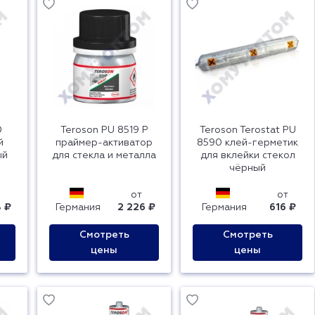
0
Teroson PU 8519 P
Teroson Terostat PU
й
праймер-активатор
8590 клей-герметик
ый
для стекла и металла
для вклейки стекол
чёрный
от
от
8 ₽
Германия
2 226 ₽
Германия
616 ₽
Смотреть
Смотреть
цены
цены