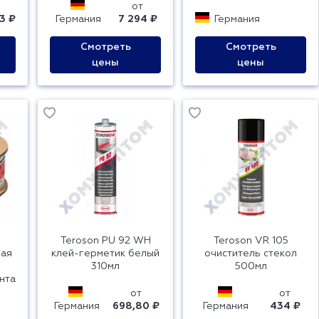
от
3 ₽
Германия
7 294 ₽
Германия
Смотреть
Смотреть
цены
цены
Teroson PU 92 WH
Teroson VR 105
ная
клей-герметик белый
очиститель стекол
310мл
500мл
нта
от
от
Германия
698,80 ₽
Германия
434 ₽