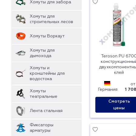
Хомуты для забора
Хомуты для
строительных лесов
Хомуты Воркаут
Хомуты для
дымохода
Teroson PU 670
конструкционны
двухкомпонентн
Хомуты и
клей
кронштейны для
водостока
от
Германия
1 70
Хомуты
театральные
Смотреть
цены
Лента стальная
Фиксаторы
арматуры