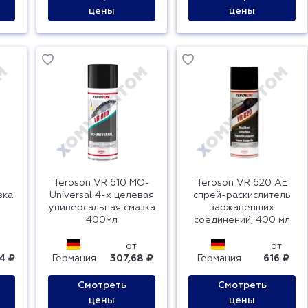
цены
цены
Teroson VR 610 MO-
Teroson VR 620 AE
зка
Universal 4-х целевая
спрей-раскислитель
универсальная смазка
заржавевших
400мл
соединений, 400 мл
от
от
4 ₽
Германия
307,68 ₽
Германия
616 ₽
Смотреть
Смотреть
цены
цены