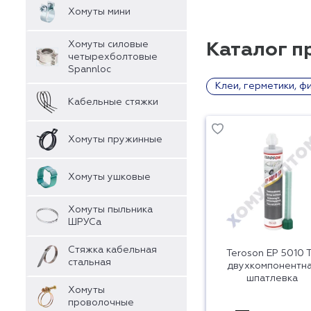
Хомуты мини
Хомуты силовые
Каталог п
четырехболтовые
Spannloc
Клеи, герметики, ф
Кабельные стяжки
Хомуты пружинные
Хомуты ушковые
Хомуты пыльника
ШРУСа
Стяжка кабельная
Teroson EP 5010 
стальная
двухкомпонентн
шпатлевка
Хомуты
проволочные