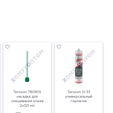
Teroson 780805
Teroson SI 33
насадка для
универсальный
смешивания клеев
герметик
2x125 мл