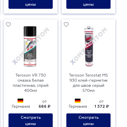
цены
цены
Teroson VR 730
Teroson Terostat MS
смазка белая
930 клей-герметик
пластичная, спрей
для швов серый
400мл
570мл
от
от
Германия
686 ₽
Германия
1 372 ₽
Смотреть
Смотреть
цены
цены