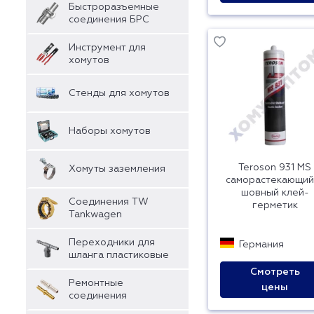
Быстроразъемные
соединения БРС
Инструмент для
хомутов
Стенды для хомутов
Наборы хомутов
Teroson 931 MS
Хомуты заземления
саморастекающий
шовный клей-
Соединения TW
герметик
Tankwagen
Переходники для
Германия
шланга пластиковые
Смотреть
Ремонтные
цены
соединения