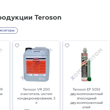
родукции Teroson
иксаторы
TR
Teroson VR 200
Teroson EP 5055
ая
очиститель систем
двухкомпонентный
кондиционирования, 5
эпоксидный
л
двухкомпонентный
клей