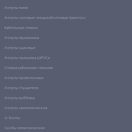
Хомуты мини
Хомуты силовые четырехболтовые Spannloc
Кабельные стяжки
Хомуты пружинные
Хомуты ушковые
Хомуты пыльника ШРУСа
Стяжка кабельная стальная
Хомуты проволочные
Хомуты глушителя
Хомуты рубберы
Хомуты сантехнические
U-болты
Скобы металлические