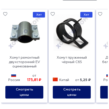
Хит
Хит
Хомут ремонтный
Хомут пружинный
Д
двухсторонний EV
чёрный C65
бел
оцинкованный
от
175,81 ₽
Россия
Китай
от
5,25 ₽
Ро
Смотреть
Смотреть
цены
цены