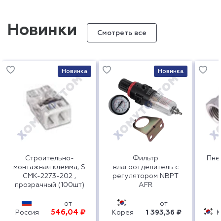
Новинки
Смотреть все
Новинка
Новинка
Строительно-
Фильтр
Пне
монтажная клемма, S
влагоотделитель с
СМК-2273-202 ,
регулятором NBPT
прозрачный (100шт)
AFR
от
от
546,04 ₽
Россия
Корея
1 393,36 ₽
К