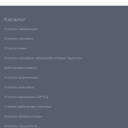
Каталог
Хомуты червячные
Хомуты силовые
Хомуты мини
Хомуты силовые четырехболтовые Spannloc
Кабельные стяжки
Хомуты пружинные
Хомуты ушковые
Хомуты пыльника ШРУСа
Стяжка кабельная стальная
Хомуты проволочные
Хомуты глушителя