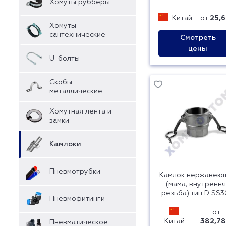
Хомуты рубберы
Китай
от
25,6
Хомуты
сантехнические
Смотреть
цены
U-болты
Скобы
металлические
Хомутная лента и
замки
Камлоки
Пневмотрубки
Камлок нержавею
(мама, внутренн
резьба) тип D SS
Пневмофитинги
от
Китай
382,78
Пневматическое