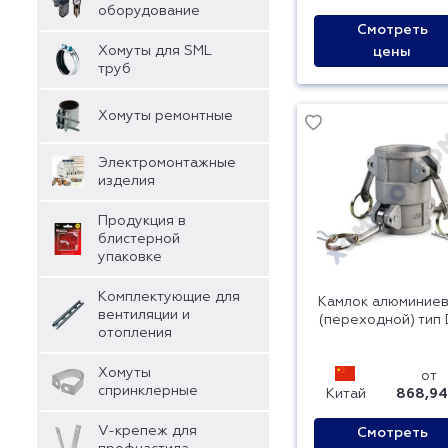
оборудование
Смотреть
Хомуты для SML
цены
труб
Хомуты ремонтные
Электромонтажные
изделия
Продукция в
блистерной
упаковке
Комплектующие для
Камлок алюминие
вентиляции и
(переходной) тип
отопления
Хомуты
от
спринклерные
Китай
868,94
V-крепеж для
Смотреть