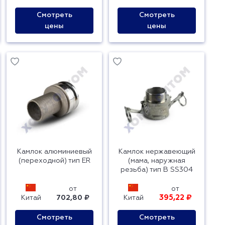
Смотреть
Смотреть
цены
цены
Камлок алюминиевый
Камлок нержавеющий
(переходной) тип ER
(мама, наружная
резьба) тип B SS304
от
от
395,22 ₽
Китай
702,80 ₽
Китай
Смотреть
Смотреть