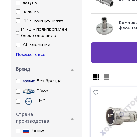
Камлоки
латунь
пластик
PP - полипропилен
Камлоки
фланцем
PP-B - полипропилен
блок-сополимер
Al-алюминий
Показать все
Бренд
Без бренда
Dixon
LMC
Страна
производства
Россия