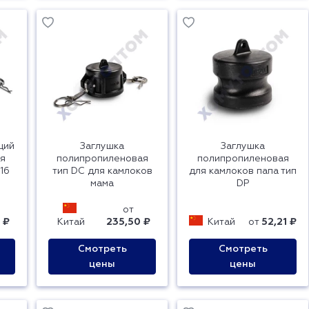
щий
Заглушка
Заглушка
яя
полипропиленовая
полипропиленовая
16
тип DC для камлоков
для камлоков папа тип
мама
DP
от
 ₽
Китай
235,50 ₽
Китай
от
52,21 ₽
Смотреть
Смотреть
цены
цены