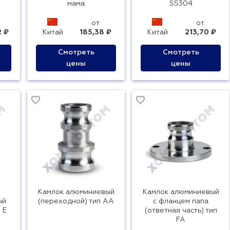
мама
SS304
от
от
2 ₽
Китай
185,38 ₽
Китай
213,70 ₽
Смотреть
Смотреть
цены
цены
Камлок алюминиевый
Камлок алюминиевый
ый
(переходной) тип AA
с фланцем папа
 E
(ответная часть) тип
FA