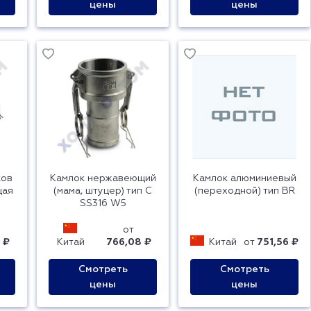
цены
цены
ков
Камлок нержавеющий
Камлок алюминиевый
щая
(мама, штуцер) тип C
(переходной) тип BR
SS316 W5
от
 ₽
Китай
766,08 ₽
Китай
от
751,56 ₽
Смотреть
Смотреть
цены
цены