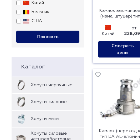
Китай
Камлок алюминие
Бельгия
(мама, штуцер) ти
США
от
Китай
228,09
Показать
Смотреть
цены
Каталог
Хомуты червячные
Хомуты силовые
Хомуты мини
Камлок (переходн
Хомуты силовые
тип DA AL-алюмин
четырехболтовые