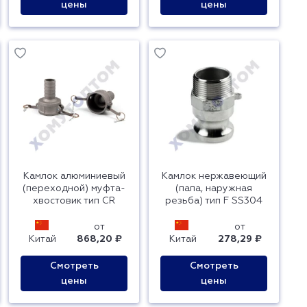
цены
цены
Камлок алюминиевый
Камлок нержавеющий
(переходной) муфта-
(папа, наружная
хвостовик тип CR
резьба) тип F SS304
от
от
Китай
868,20 ₽
Китай
278,29 ₽
Смотреть
Смотреть
цены
цены