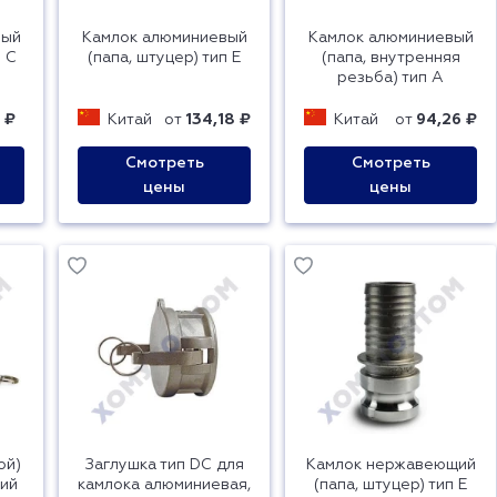
вый
Камлок алюминиевый
Камлок алюминиевый
п C
(папа, штуцер) тип E
(папа, внутренняя
резьба) тип A
 ₽
Китай
от
134,18 ₽
Китай
от
94,26 ₽
Смотреть
Смотреть
цены
цены
ой)
Заглушка тип DC для
Камлок нержавеющий
ий
камлока алюминиевая,
(папа, штуцер) тип E