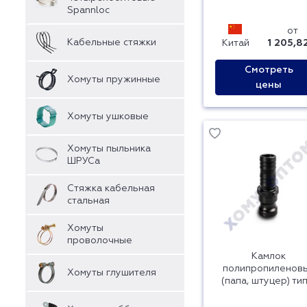
Spannloc
от
Кабельные стяжки
Китай
1 205,8
Смотреть
Хомуты пружинные
цены
Хомуты ушковые
Хомуты пыльника
ШРУСа
Стяжка кабельная
стальная
Хомуты
проволочные
Камлок
полипропиленов
Хомуты глушителя
(папа, штуцер) тип