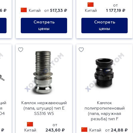
от
6 ₽
Китай
от
517,33 ₽
Китай
1 177,19 ₽
Смотреть
Смотреть
цены
цены
щий
Камлок нержавеющий
Камлок
яя
(папа, штуцер) тип E
полипропиленовый
304
SS316 W5
(папа, наружная
резьба) тип F
от
 ₽
Китай
243,60 ₽
Китай
от
24,88 ₽