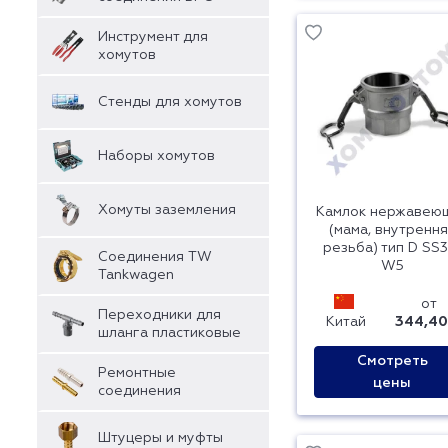
Инструмент для
хомутов
Стенды для хомутов
Наборы хомутов
Хомуты заземления
Камлок нержавею
(мама, внутренн
резьба) тип D SS3
Соединения TW
W5
Tankwagen
от
Переходники для
Китай
344,40
шланга пластиковые
Смотреть
Ремонтные
цены
соединения
Штуцеры и муфты