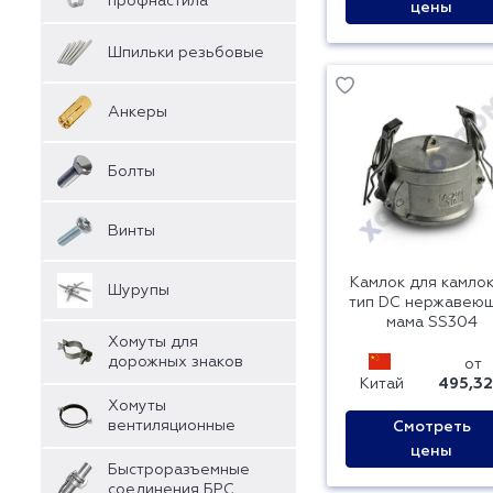
профнастила
цены
Шпильки резьбовые
Анкеры
Болты
Винты
Камлок для камло
Шурупы
тип DC нержавею
мама SS304
Хомуты для
дорожных знаков
от
Китай
495,32
Хомуты
вентиляционные
Смотреть
цены
Быстроразъемные
соединения БРС