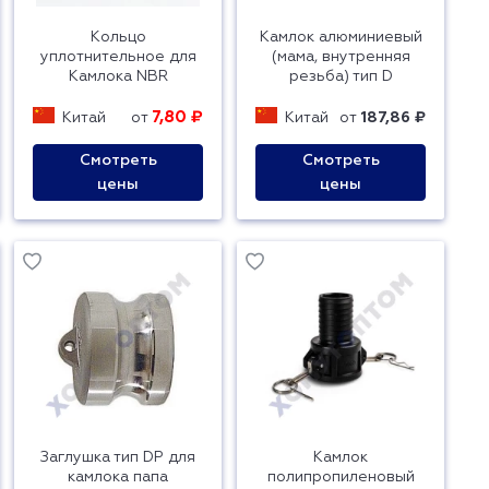
Кольцо
Камлок алюминиевый
уплотнительное для
(мама, внутренняя
Камлока NBR
резьба) тип D
7,80 ₽
Китай
от
Китай
от
187,86 ₽
Смотреть
Смотреть
цены
цены
Заглушка тип DP для
Камлок
камлока папа
полипропиленовый