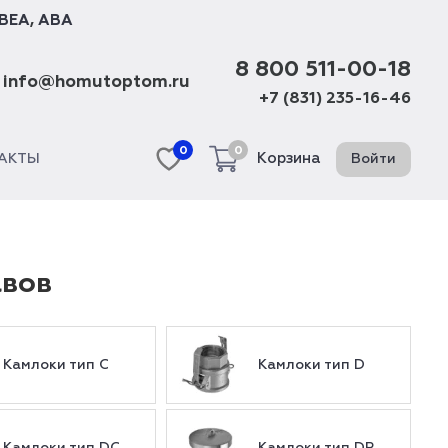
BEA
,
ABA
8 800 511-00-18
info@homutoptom.ru
+7 (831) 235-16-46
0
0
Корзина
Войти
АКТЫ
авов
Камлоки тип C
Камлоки тип D