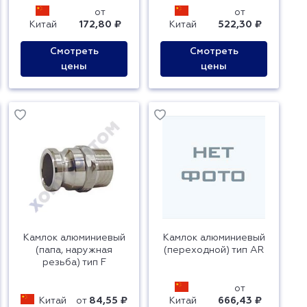
от
от
Китай
172,80 ₽
Китай
522,30 ₽
Смотреть
Смотреть
цены
цены
Камлок алюминиевый
Камлок алюминиевый
(папа, наружная
(переходной) тип AR
резьба) тип F
от
Китай
от
84,55 ₽
Китай
666,43 ₽