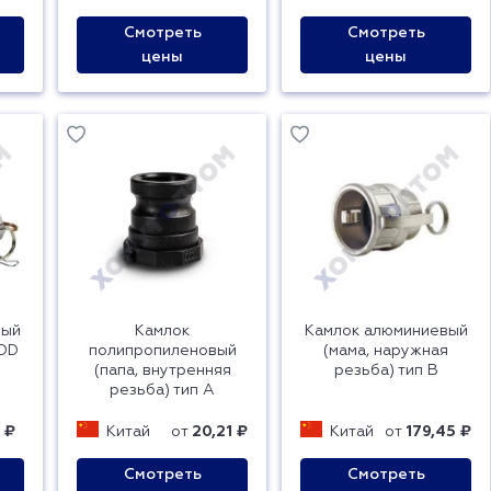
Смотреть
Смотреть
цены
цены
вый
Камлок
Камлок алюминиевый
 DD
полипропиленовый
(мама, наружная
(папа, внутренняя
резьба) тип B
резьба) тип A
 ₽
Китай
от
20,21 ₽
Китай
от
179,45 ₽
Смотреть
Смотреть