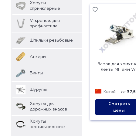
Хомуты
спринклерные
V-крепеж для
профнастила
Шпильки резьбовые
Анкеры
Замок для хомутн
ленты MF 9мм W
Винты
Шурупы
Китай
от
37,5
Хомуты для
Смотреть
дорожных знаков
цены
Хомуты
вентиляционные