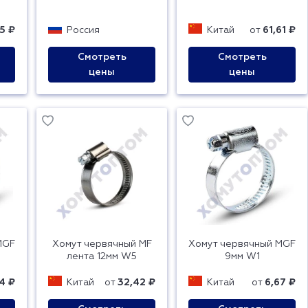
25 ₽
Россия
Китай
от
61,61 ₽
Смотреть
Смотреть
цены
цены
MGF
Хомут червячный MF
Хомут червячный MGF
лента 12мм W5
9мм W1
44 ₽
Китай
от
32,42 ₽
Китай
от
6,67 ₽