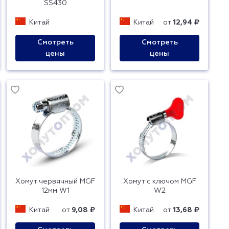
SS430
Китай
Китай
от
12,94 ₽
Смотреть
Смотреть
цены
цены
Хомут червячный MGF
Хомут с ключом MGF
12мм W1
W2
Китай
от
9,08 ₽
Китай
от
13,68 ₽