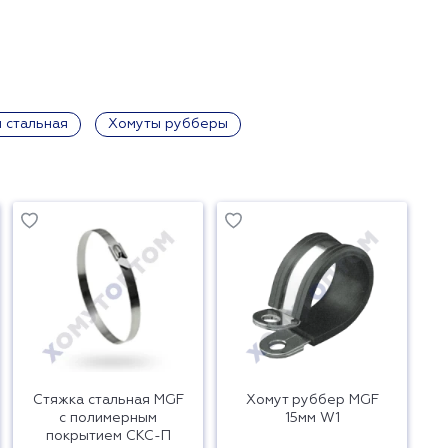
 стальная
Хомуты рубберы
Стяжка стальная MGF
Хомут руббер MGF
с полимерным
15мм W1
покрытием СКС-П