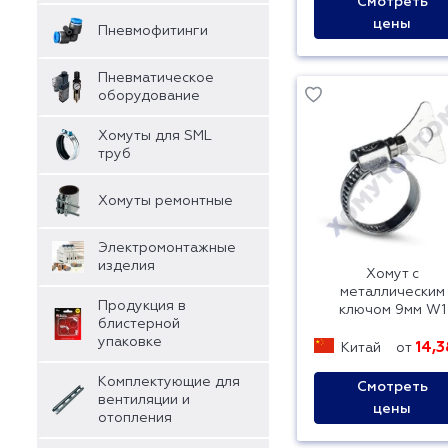
Смотреть
цены
Пневмофитинги
Пневматическое
оборудование
Хомуты для SML
труб
Хомуты ремонтные
Электромонтажные
изделия
Хомут с
металлическим
Продукция в
ключом 9мм W1
блистерной
упаковке
14,3
Китай
от
Комплектующие для
Смотреть
вентиляции и
цены
отопления