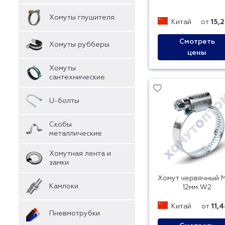
Хомуты глушителя
Китай
от
15,
Смотреть
Хомуты рубберы
цены
Хомуты
сантехнические
U-болты
Скобы
металлические
Хомутная лента и
замки
Хомут червячный 
Камлоки
12мм W2
Китай
от
11,
Пневмотрубки