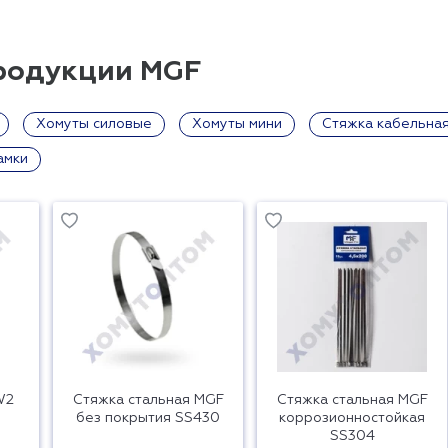
продукции MGF
Хомуты силовые
Хомуты мини
Стяжка кабельная
амки
W2
Стяжка стальная MGF
Стяжка стальная MGF
без покрытия SS430
коррозионностойкая
SS304