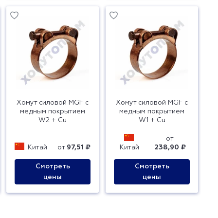
Хомут силовой MGF с
Хомут силовой MGF с
медным покрытием
медным покрытием
W2 + Cu
W1 + Cu
от
Китай
от
97,51 ₽
Китай
238,90 ₽
Смотреть
Смотреть
цены
цены