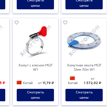
Смотреть
Смотреть
цены
цены
Хомут с ключом MGF
Хомутная лента MGF
W1
12мм 30м W1
от
8 ₽
Китай
от
11,79 ₽
Китай
1 372,92 ₽
Смотреть
Смотреть
цены
цены