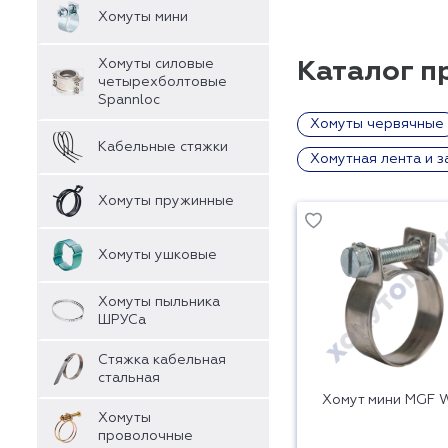
Хомуты мини
Хомуты силовые
Каталог 
четырехболтовые
Spannloc
Хомуты червячные
Кабельные стяжки
Хомутная лента и з
Хомуты пружинные
Хомуты ушковые
Хомуты пыльника
ШРУСа
Стяжка кабельная
стальная
Хомут мини MGF 
Хомуты
проволочные