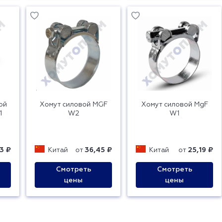
ой
Хомут силовой MGF
Хомут силовой MgF
1
W2
W1
3 ₽
Китай
от
36,45 ₽
Китай
от
25,19 ₽
Смотреть
Смотреть
цены
цены