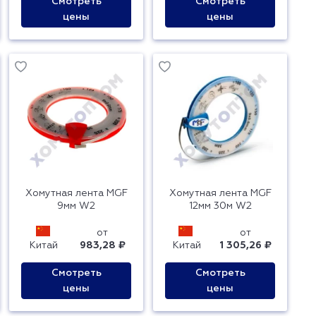
Смотреть
Смотреть
цены
цены
Хомутная лента MGF
Хомутная лента MGF
9мм W2
12мм 30м W2
от
от
Китай
983,28 ₽
Китай
1 305,26 ₽
Смотреть
Смотреть
цены
цены