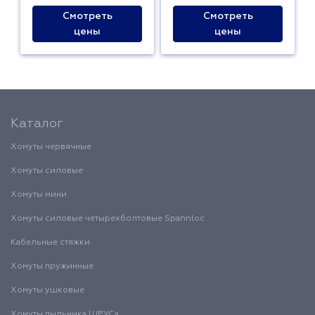
Смотреть
Смотреть
цены
цены
Каталог
Хомуты червячные
Хомуты силовые
Хомуты мини
Хомуты силовые четырехболтовые Spannloc
Кабельные стяжки
Хомуты пружинные
Хомуты ушковые
Хомуты пыльника ШРУСа