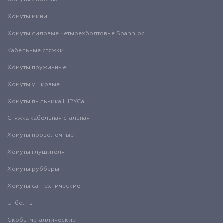
Хомуты силовые
Хомуты мини
Хомуты силовые четырехболтовые Spannloc
Кабельные стяжки
Хомуты пружинные
Хомуты ушковые
Хомуты пыльника ШРУСа
Стяжка кабельная стальная
Хомуты проволочные
Хомуты глушителя
Хомуты рубберы
Хомуты сантехнические
U-болты
Скобы металлические