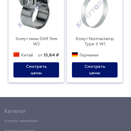
Хомут мини DAR 9мм
Хомут Normaclamp
W2
Type S W1
Китай
от
15,84 ₽
Германия
Смотреть
Смотреть
цены
цены
Каталог
Хомуты червячные