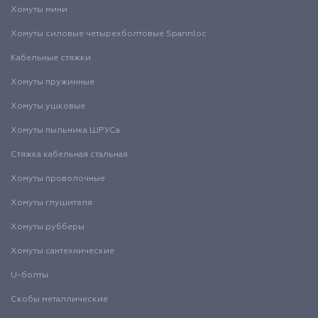
Хомуты мини
Хомуты силовые четырехболтовые Spannloc
Кабельные стяжки
Хомуты пружинные
Хомуты ушковые
Хомуты пыльника ШРУСа
Стяжка кабельная стальная
Хомуты проволочные
Хомуты глушителя
Хомуты рубберы
Хомуты сантехнические
U-болты
Скобы металлические