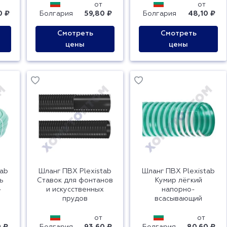
от
от
0 ₽
Болгария
59,80 ₽
Болгария
48,10 ₽
Смотреть
Смотреть
цены
цены
tab
Шланг ПВХ Plexistab
Шланг ПВХ Plexistab
ь
Ставок для фонтанов
Кумир лёгкий
-
и искусственных
напорно-
прудов
всасывающий
от
от