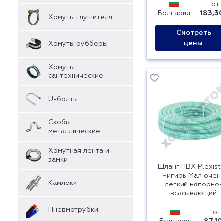
от
Болгария
183,3
Хомуты глушителя
Смотреть
цены
Хомуты рубберы
Хомуты
сантехнические
U-болты
Скобы
металлические
Хомутная лента и
замки
Шланг ПВХ Plexis
Чигирь Мал очен
Камлоки
лёгкий напорно
всасывающий
Пневмотрубки
от