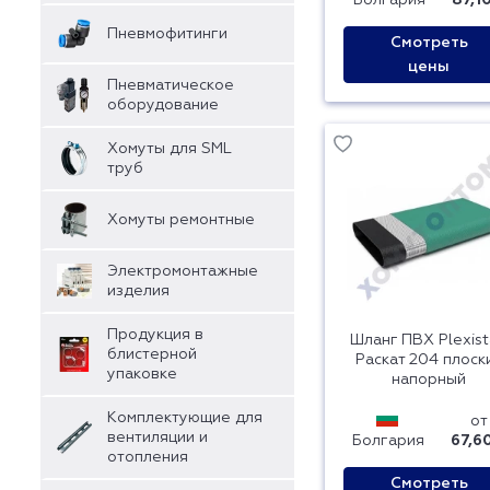
Болгария
87,1
Пневмофитинги
Смотреть
цены
Пневматическое
оборудование
Хомуты для SML
труб
Хомуты ремонтные
Электромонтажные
изделия
Продукция в
Шланг ПВХ Plexis
блистерной
Раскат 204 плоск
упаковке
напорный
Комплектующие для
от
вентиляции и
Болгария
67,6
отопления
Смотреть