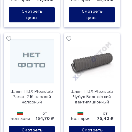
Болгария
72,80 ₽
Болгария
45,50 ₽
Смотреть
Смотреть
цены
цены
Шланг ПВХ Plexistab
Шланг ПВХ Plexistab
Раскат 216 плоский
Чубук Болг лёгкий
напорный
вентиляционный
от
от
Болгария
154,70 ₽
Болгария
75,40 ₽
Смотреть
Смотреть