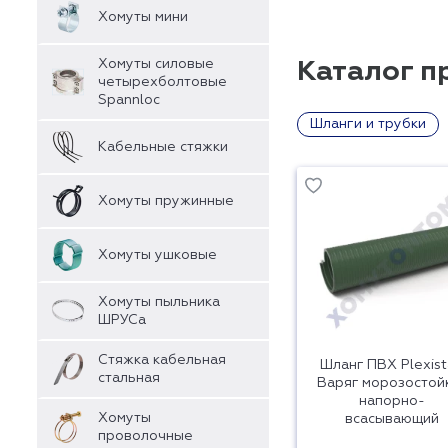
Хомуты мини
Хомуты силовые
Каталог п
четырехболтовые
Spannloc
Шланги и трубки
Кабельные стяжки
Хомуты пружинные
Хомуты ушковые
Хомуты пыльника
ШРУСа
Стяжка кабельная
Шланг ПВХ Plexis
стальная
Варяг морозостой
напорно-
Хомуты
всасывающий
проволочные