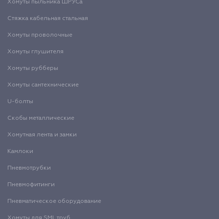
Хомуты пыльника ШРУСа
Стяжка кабельная стальная
Хомуты проволочные
Хомуты глушителя
Хомуты рубберы
Хомуты сантехнические
U-болты
Скобы металлические
Хомутная лента и замки
Камлоки
Пневмотрубки
Пневмофитинги
Пневматическое оборудование
Хомуты для SML труб