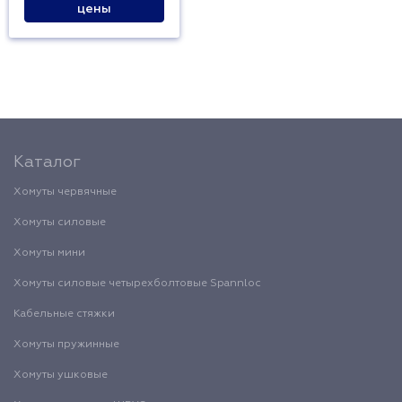
цены
Каталог
Хомуты червячные
Хомуты силовые
Хомуты мини
Хомуты силовые четырехболтовые Spannloc
Кабельные стяжки
Хомуты пружинные
Хомуты ушковые