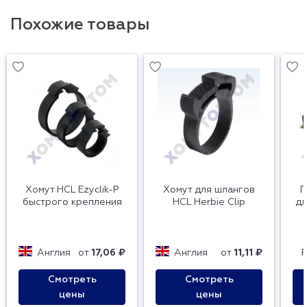
Похожие товары
Хомут HCL Ezyclik-P
Хомут для шлангов
П
быстрого крепления
HCL Herbie Clip
дл
Англия
от
17,06 ₽
Англия
от
11,11 ₽
Смотреть
Смотреть
цены
цены