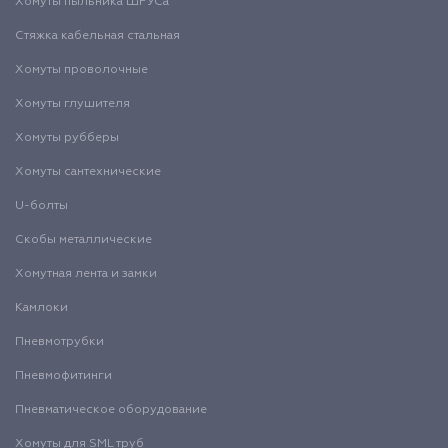
Хомуты пыльника ШРУСа
Стяжка кабельная стальная
Хомуты проволочные
Хомуты глушителя
Хомуты рубберы
Хомуты сантехнические
U-болты
Скобы металлические
Хомутная лента и замки
Камлоки
Пневмотрубки
Пневмофитинги
Пневматическое оборудование
Хомуты для SML труб