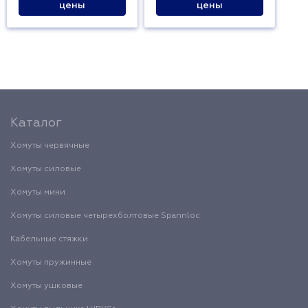
цены
цены
Каталог
Хомуты червячные
Хомуты силовые
Хомуты мини
Хомуты силовые четырехболтовые Spannloc
Кабельные стяжки
Хомуты пружинные
Хомуты ушковые