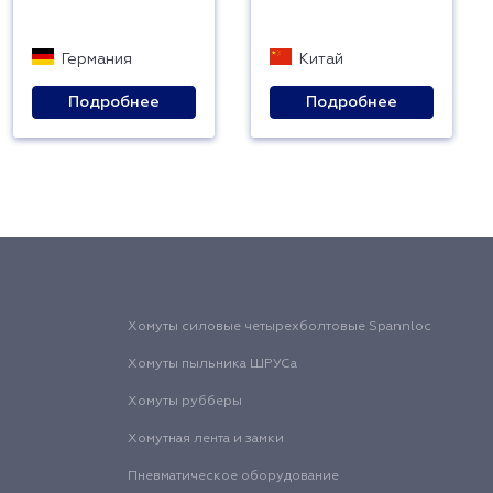
Германия
Китай
Подробнее
Подробнее
Хомуты силовые четырехболтовые Spannloc
Хомуты пыльника ШРУСа
Хомуты рубберы
Хомутная лента и замки
Пневматическое оборудование