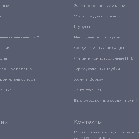
нтные
Электромонтажные изделия
нклерные
V-крепеж для профнастила
Шурупы
мные соединения БРС
Инструмент для хомутов
ления
Соединения TW Tankwagen
уфты
Фитинги компрессионные ПНД
ирочное полотно
Термоусадочные трубки
троительных лесов
Хомуты Воркаут
альные
Лента стальная
Быстроразъемные соединители
нии
Контакты
Московская область, г. Дзержинск
Алексеевская, 1с10