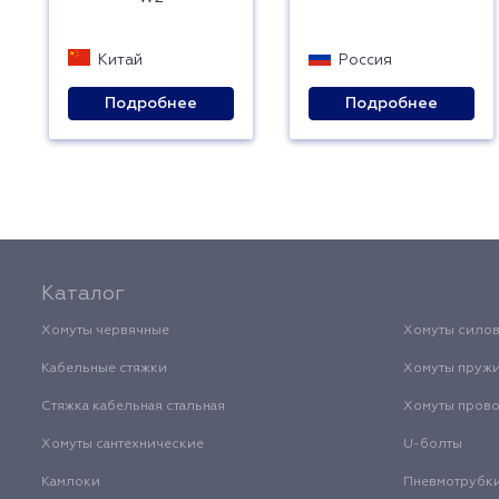
Китай
Россия
Подробнее
Подробнее
Каталог
Хомуты червячные
Хомуты сило
Кабельные стяжки
Хомуты пруж
Стяжка кабельная стальная
Хомуты пров
Хомуты сантехнические
U-болты
Камлоки
Пневмотрубк