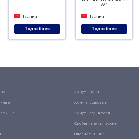
W4
Турция
Турция
Подробнее
Подробнее
вые
Хомуты мини
инные
Хомуты ушковые
олочные
Хомуты глушителя
Скобы металлические
и
Пневмофитинги