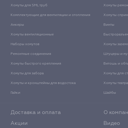
Хомуты для SML труб
Хомуты ремо
Комплектующие для вентиляции и отопления
Хомуты спри
Анкеры
Винты
Хомуты вентиляционные
Быстроразъе
Наборы хомутов
Хомуты зазем
Ремонтные соединения
Штуцеры и м
Хомуты быстрого крепления
Ветошь и обт
Хомуты для забора
Хомуты для с
Хомуты и кронштейны для водостока
Хомуты театр
Гайки
Шайбы
Доставка и оплата
О компа
Акции
Видео