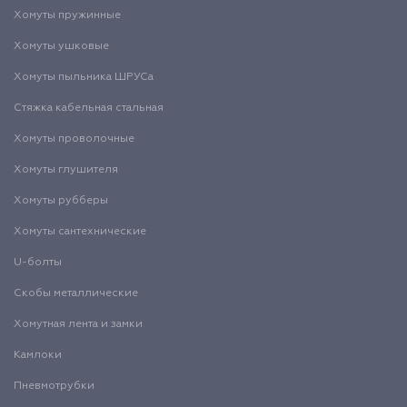
Хомуты пружинные
Хомуты ушковые
Хомуты пыльника ШРУСа
Стяжка кабельная стальная
Хомуты проволочные
Хомуты глушителя
Хомуты рубберы
Хомуты сантехнические
U-болты
Скобы металлические
Хомутная лента и замки
Камлоки
Пневмотрубки