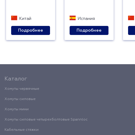
Китай
Испания
Подробнее
Подробнее
Каталог
Хомуты червячные
Хомуты силовые
Хомуты мини
Хомуты силовые четырехболтовые Spannloc
Кабельные стяжки