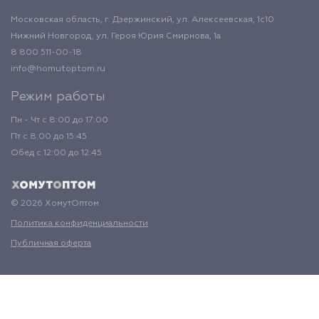
Московская область, г. Дзержинский, ул. Алексеевская, 1с10
Нижний Новгород, ул. Героя Юрия Смирнова, 1а
8 800 511-00-18
info@homutoptom.ru
Режим работы
Пн - Чт с 8:00 до 17:00
Пт с 8:00 до 15:45
Обед с 12:00 до 12:45
© 2026 ХомутОптом
Политика конфиденциальности
Публичная оферта