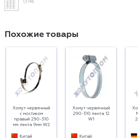
1,5 МБ
Похожие товары
Хомут червячный
Хомут червячный
Хо
с мостиком
290-310 лента 12
правый 290-310
W1
2
мм лента 9мм W2
Китай
Китай