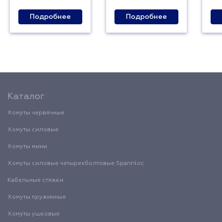
Подробнее
Подробнее
Каталог
Хомуты червячные
Хомуты силовые
Хомуты мини
Хомуты силовые четырехболтовые Spannloc
Кабельные стяжки
Хомуты пружинные
Хомуты ушковые