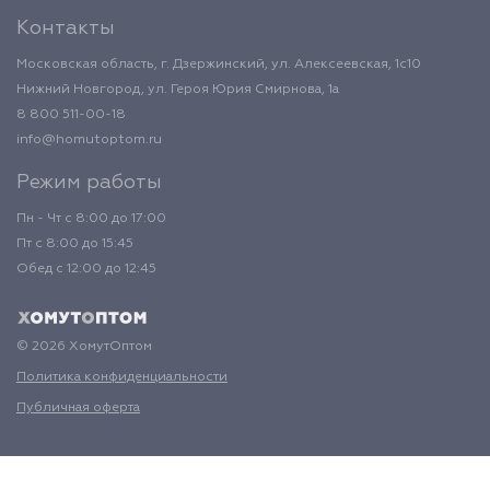
Контакты
Московская область, г. Дзержинский, ул. Алексеевская, 1с10
Нижний Новгород, ул. Героя Юрия Смирнова, 1а
8 800 511-00-18
info@homutoptom.ru
Режим работы
Пн - Чт с 8:00 до 17:00
Пт с 8:00 до 15:45
Обед с 12:00 до 12:45
© 2026 ХомутОптом
Политика конфиденциальности
Публичная оферта