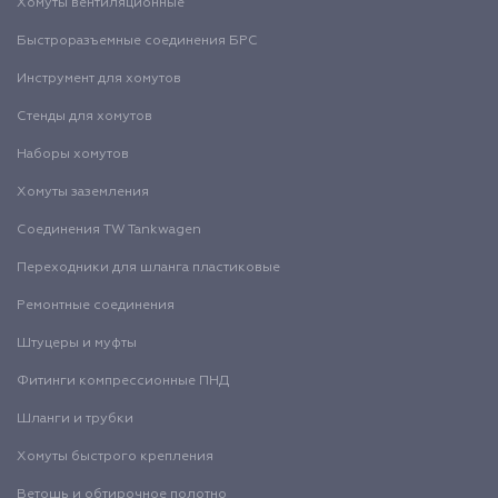
Хомуты вентиляционные
Быстроразъемные соединения БРС
Инструмент для хомутов
Стенды для хомутов
Наборы хомутов
Хомуты заземления
Соединения TW Tankwagen
Переходники для шланга пластиковые
Ремонтные соединения
Штуцеры и муфты
Фитинги компрессионные ПНД
Шланги и трубки
Хомуты быстрого крепления
Ветошь и обтирочное полотно