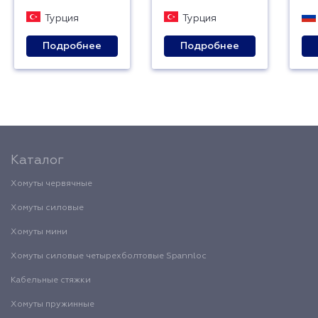
Турция
Турция
Подробнее
Подробнее
Каталог
Хомуты червячные
Хомуты силовые
Хомуты мини
Хомуты силовые четырехболтовые Spannloc
Кабельные стяжки
Хомуты пружинные