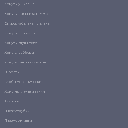
Хомуты ушковые
Хомуты пыльника ШРУСа
Стяжка кабельная стальная
Хомуты проволочные
Хомуты глушителя
Хомуты рубберы
Хомуты сантехнические
U-болты
Скобы металлические
Хомутная лента и замки
Камлоки
Пневмотрубки
Пневмофитинги