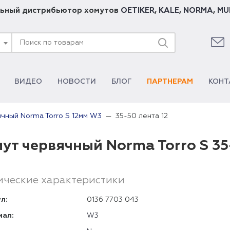
ьный дистрибьютор хомутов
OETIKER
,
KALE
,
NORMA
,
MU
ВИДЕО
НОВОСТИ
БЛОГ
ПАРТНЕРАМ
КОНТ
35-50 лента 12
чный Norma Torro S 12мм W3
ут червячный Norma Torro S 35
ические характеристики
л:
0136 7703 043
иал:
W3