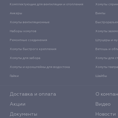
Комплектующие для вентиляции и отопления
Хомуты спри
Анкеры
Винты
Хомуты вентиляционные
Быстроразъе
Наборы хомутов
Хомуты зазем
Ремонтные соединения
Штуцеры и м
Хомуты быстрого крепления
Ветошь и обт
Хомуты для забора
Хомуты для с
Хомуты и кронштейны для водостока
Хомуты театр
Гайки
Шайбы
Доставка и оплата
О компа
Акции
Видео
Документы
Новости