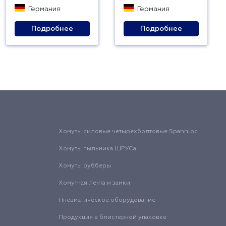
Германия
Германия
Подробнее
Подробнее
Хомуты силовые четырехболтовые Spannloc
Хомуты пыльника ШРУСа
Хомуты рубберы
Хомутная лента и замки
Пневматическое оборудование
Продукция в блистерной упаковке