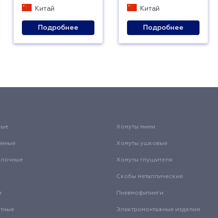
Китай
Китай
Подробнее
Подробнее
вые
Хомуты мини
инные
Хомуты ушковые
олочные
Хомуты глушителя
Скобы металлические
и
Пневмофитинги
нтные
Электромонтажные изделия