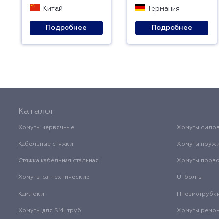
Китай
Германия
Подробнее
Подробнее
Каталог
Хомуты червячные
Хомуты сило
Кабельные стяжки
Хомуты пруж
Стяжка кабельная стальная
Хомуты пров
Хомуты сантехнические
U-болты
Камлоки
Пневмотрубк
Хомуты для SML труб
Хомуты ремо