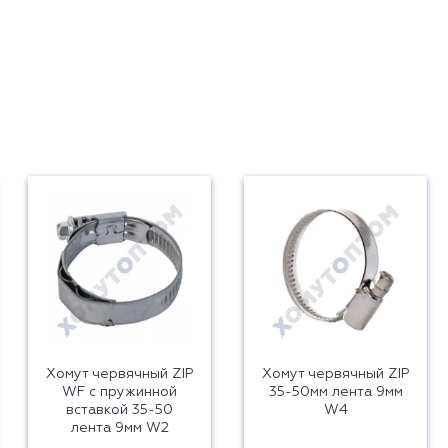
Хомут червячный ZIP
Хомут червячный ZIP
WF с пружинной
35-50мм лента 9мм
вставкой 35-50
W4
лента 9мм W2