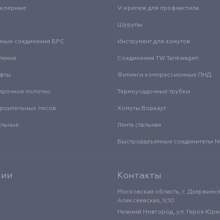
нклерные
V-крепеж для профнастила
Шурупы
мные соединения БРС
Инструмент для хомутов
ления
Соединения TW Tankwagen
уфты
Фитинги компрессионные ПНД
ирочное полотно
Термоусадочные трубки
троительных лесов
Хомуты Воркаут
альные
Лента стальная
Быстроразъемные соединители
нии
Контакты
Московская область, г. Дзержинск
Алексеевская, 1с10
Нижний Новгород, ул. Героя Юрия