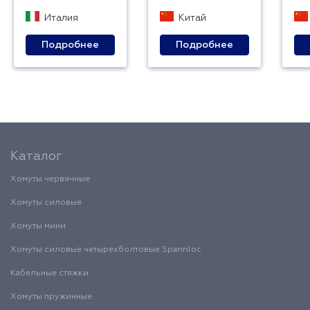
Италия
Китай
Подробнее
Подробнее
Каталог
Хомуты червячные
Хомуты силовые
Хомуты мини
Хомуты силовые четырехболтовые Spannloc
Кабельные стяжки
Хомуты пружинные