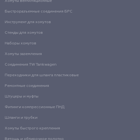
Хомуты вентиляционные
Быстроразъемные соединения БРС
Инструмент для хомутов
Стенды для хомутов
Наборы хомутов
Хомуты заземления
Соединения TW Tankwagen
Переходники для шланга пластиковые
Ремонтные соединения
Штуцеры и муфты
Фитинги компрессионные ПНД
Шланги и трубки
Хомуты быстрого крепления
Ветошь и обтирочное полотно