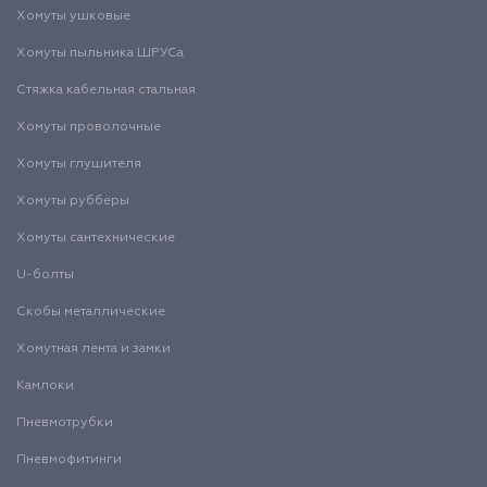
Хомуты ушковые
Хомуты пыльника ШРУСа
Стяжка кабельная стальная
Хомуты проволочные
Хомуты глушителя
Хомуты рубберы
Хомуты сантехнические
U-болты
Скобы металлические
Хомутная лента и замки
Камлоки
Пневмотрубки
Пневмофитинги