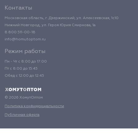
Контакты
Московская область, г. Дзержинский, ул. Алексеевская, 1с10
Нижний Новгород, ул. Героя Юрия Смирнова, 1а
8 800 511-00-18
info@homutoptom.ru
Режим работы
Пн - Чт с 8:00 до 17:00
Пт с 8:00 до 15:45
Обед с 12:00 до 12:45
© 2026 ХомутОптом
Политика конфиденциальности
Публичная оферта