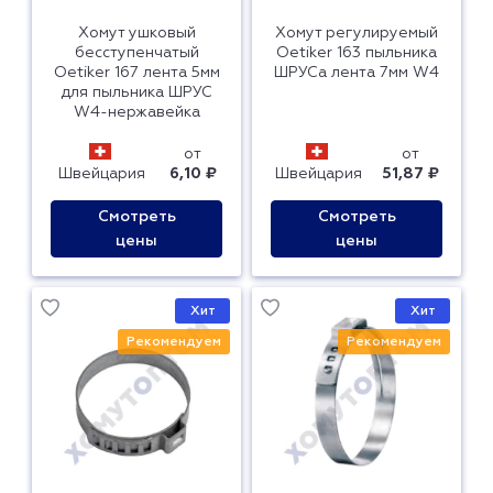
Хомут ушковый
Хомут регулируемый
бесступенчатый
Oetiker 163 пыльника
Oetiker 167 лента 5мм
ШРУСа лента 7мм W4
для пыльника ШРУС
W4-нержавейка
от
от
Швейцария
6,10 ₽
Швейцария
51,87 ₽
Смотреть
Смотреть
цены
цены
Хит
Хит
Рекомендуем
Рекомендуем