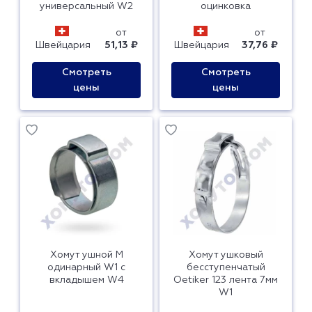
универсальный W2
оцинковка
от
от
Швейцария
51,13 ₽
Швейцария
37,76 ₽
Смотреть
Смотреть
цены
цены
Хомут ушной M
Хомут ушковый
одинарный W1 с
бесступенчатый
вкладышем W4
Oetiker 123 лента 7мм
W1