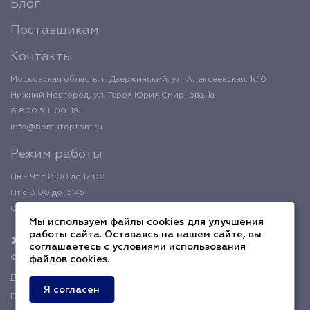
Блог
Поставщикам
Контакты
Московская область, г. Дзержинский, ул. Алексеевская, 1с10
Нижний Новгород, ул. Героя Юрия Смирнова, 1а
8 800 511-00-18
info@homutoptom.ru
Режим работы
Пн - Чт с 8:00 до 17:00
Пт с 8:00 до 15:45
Обед с 12:00 до 12:45
Мы используем файлы cookies для улучшения
работы сайта. Оставаясь на нашем сайте, вы
соглашаетесь с условиями использования
© 2026 ХомутОптом
файлов cookies.
Политика конфиденциальности
Я согласен
Публичная оферта