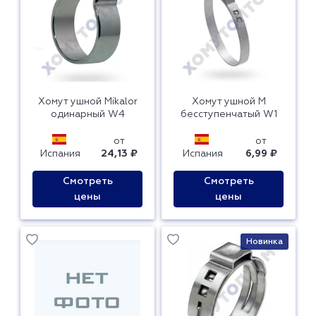
Хомут ушной Mikalor
Хомут ушной M
одинарный W4
бесступенчатый W1
от
от
Испания
24,13 ₽
Испания
6,99 ₽
Смотреть
Смотреть
цены
цены
Новинка