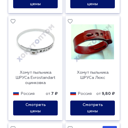
цены
цены
Хомут пыльника
Хомут пыльника
ШРУСа Evrostandart
ШРУСа Люкс
оцинковка
Россия
от
7 ₽
Россия
от
9,80 ₽
Смотреть
Смотреть
цены
цены