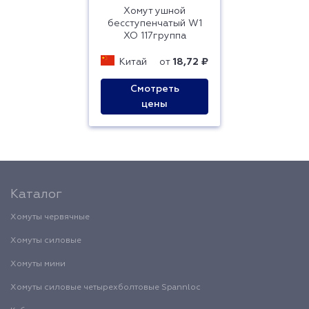
Хомут ушной
бесступенчатый W1
ХО 117группа
Китай
от
18,72 ₽
Смотреть
цены
Каталог
Хомуты червячные
Хомуты силовые
Хомуты мини
Хомуты силовые четырехболтовые Spannloc