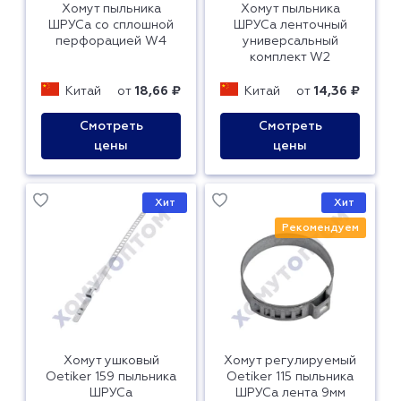
Хомут пыльника
Хомут пыльника
ШРУСа со сплошной
ШРУСа ленточный
перфорацией W4
универсальный
комплект W2
Китай
от
18,66 ₽
Китай
от
14,36 ₽
Смотреть
Смотреть
цены
цены
Хит
Хит
Рекомендуем
Хомут ушковый
Хомут регулируемый
Oetiker 159 пыльника
Oetiker 115 пыльника
ШРУСа
ШРУСа лента 9мм