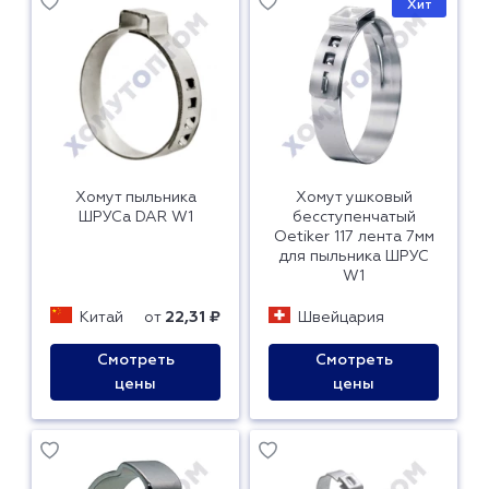
Хит
Хомут пыльника
Хомут ушковый
ШРУСа DAR W1
бесступенчатый
Oetiker 117 лента 7мм
для пыльника ШРУС
W1
Китай
от
22,31 ₽
Швейцария
Смотреть
Смотреть
цены
цены