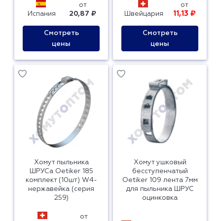
от
от
11,13 ₽
Испания
20,87 ₽
Швейцария
Смотреть
Смотреть
цены
цены
Хомут пыльника
Хомут ушковый
ШРУСа Oetiker 185
бесступенчатый
комплект (10шт) W4-
Oetiker 109 лента 7мм
нержавейка (серия
для пыльника ШРУС
259)
оцинковка
от