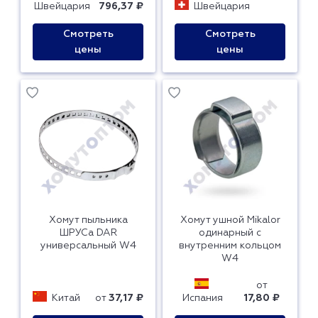
Швейцария
796,37 ₽
Швейцария
Смотреть
Смотреть
цены
цены
Хомут пыльника
Хомут ушной Mikalor
ШРУСа DAR
одинарный с
универсальный W4
внутренним кольцом
W4
от
Китай
от
37,17 ₽
Испания
17,80 ₽