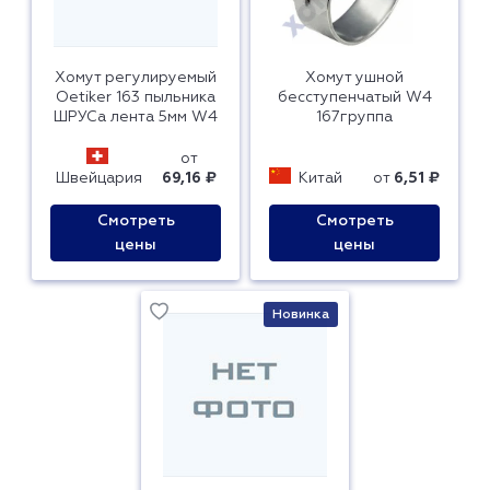
Хомут регулируемый
Хомут ушной
Oetiker 163 пыльника
бесступенчатый W4
ШРУСа лента 5мм W4
167группа
от
Швейцария
69,16 ₽
Китай
от
6,51 ₽
Смотреть
Смотреть
цены
цены
Новинка