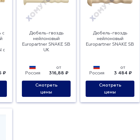
 c
Дюбель-гвоздь
Дюбель-гвоздь
й
нейлоновый
нейлоновый
Europartner SNAKE SB
Europartner SNAKE SB
N с
UK
от
от
5 ₽
Россия
316,88 ₽
Россия
3 484 ₽
Смотреть
Смотреть
цены
цены