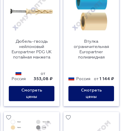
Дюбель-гвоздь
Втулка
нейлоновый
ограничительная
Europartner PDG UK
Europartner
потайная манжета
полиамидная
от
Россия
353,08 ₽
Россия
от
1 144 ₽
Смотреть
Смотреть
цены
цены