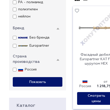
PA - полиамид
полиэтилен
нейлон
Бренд
Без бренда
Europartner
Фасадный дюбел
Страна
Europartner KAT F
производства
шурупом HEX
Россия
от
Показать
Россия
1 218,7
Смотреть
цены
Каталог