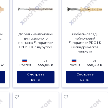
ый
Дюбель нейлоновый
Дюбель-гвоздь
с
для сквозного
нейлоновый
монтажа Europartner
Europartner PDG LK
PNDS LK с шурупом
цилиндрическая
манжета
от
от
 ₽
Россия
355,68 ₽
Россия
356,20 ₽
Смотреть
Смотреть
цены
цены