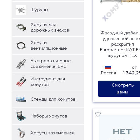
Шурупы
Хомуты для
дорожных знаков
Фасадный дюбель
удлиненной зоно
Хомуты
раскрытия
вентиляционные
Europartner KAT F
шурупом HEX
Быстроразъемные
соединения БРС
от
Россия
1 342,2
Инструмент для
хомутов
Смотреть
цены
Стенды для хомутов
Наборы хомутов
Хомуты заземления