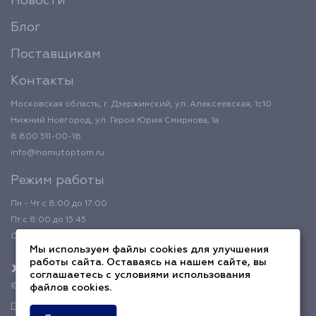
Новости
Блог
Поставщикам
Контакты
Московская область, г. Дзержинский, ул. Алексеевская, 1с10
Нижний Новгород, ул. Героя Юрия Смирнова, 1а
8 800 511-00-18
info@homutoptom.ru
Режим работы
Пн - Чт с 8:00 до 17:00
Пт с 8:00 до 15:45
Обед с 12:00 до 12:45
Мы используем файлы cookies для улучшения
работы сайта. Оставаясь на нашем сайте, вы
соглашаетесь с условиями использования
© 2026 ХомутОптом
файлов cookies.
Политика конфиденциальности