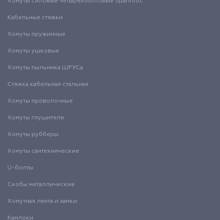
Хомуты силовые четырехболтовые Spannloc
Кабельные стяжки
Хомуты пружинные
Хомуты ушковые
Хомуты пыльника ШРУСа
Стяжка кабельная стальная
Хомуты проволочные
Хомуты глушителя
Хомуты рубберы
Хомуты сантехнические
U-болты
Скобы металлические
Хомутная лента и замки
Камлоки