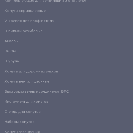
Комплектующие для вентиляции и отопления
Хомуты спринклерные
V-крепеж для профнастила
Шпильки резьбовые
Анкеры
Винты
Шурупы
Хомуты для дорожных знаков
Хомуты вентиляционные
Быстроразъемные соединения БРС
Инструмент для хомутов
Стенды для хомутов
Наборы хомутов
Хомуты заземления