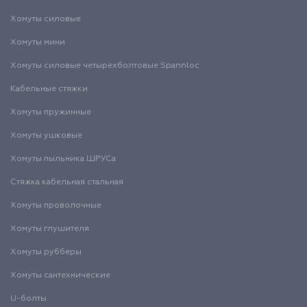
Хомуты силовые
Хомуты мини
Хомуты силовые четырехболтовые Spannloc
Кабельные стяжки
Хомуты пружинные
Хомуты ушковые
Хомуты пыльника ШРУСа
Стяжка кабельная стальная
Хомуты проволочные
Хомуты глушителя
Хомуты рубберы
Хомуты сантехнические
U-болты