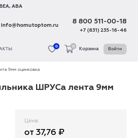
BEA
,
ABA
8 800 511-00-18
info@homutoptom.ru
+7 (831) 235-16-46
0
0
Корзина
Войти
АКТЫ
нта 9мм оцинковка
пыльника ШРУСа лента 9мм
Цена:
от 37,76 ₽