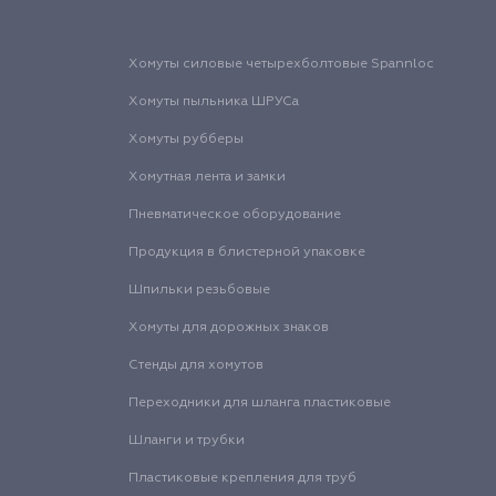
Хомуты силовые четырехболтовые Spannloc
Хомуты пыльника ШРУСа
Хомуты рубберы
Хомутная лента и замки
Пневматическое оборудование
Продукция в блистерной упаковке
Шпильки резьбовые
Хомуты для дорожных знаков
Стенды для хомутов
Переходники для шланга пластиковые
Шланги и трубки
Пластиковые крепления для труб