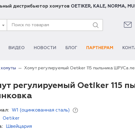
ьный дистрибьютор хомутов
OETIKER
,
KALE
,
NORMA
,
MU
ВИДЕО
НОВОСТИ
БЛОГ
ПАРТНЕРАМ
КОНТ
Хомут регулируемый Oetiker 115 пыльника ШРУСа ле
 хомуты
ут регулируемый Oetiker 115 
инковка
иал:
W1 (оцинкованная сталь)
Oetiker
а:
Швейцария