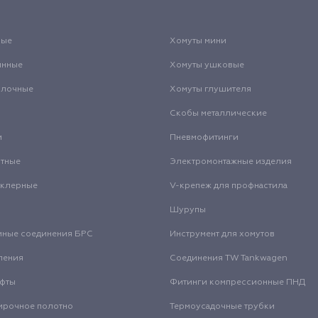
вые
Хомуты мини
инные
Хомуты ушковые
олочные
Хомуты глушителя
Скобы металлические
и
Пневмофитинги
нтные
Электромонтажные изделия
нклерные
V-крепеж для профнастила
Шурупы
мные соединения БРС
Инструмент для хомутов
ления
Соединения TW Tankwagen
уфты
Фитинги компрессионные ПНД
ирочное полотно
Термоусадочные трубки