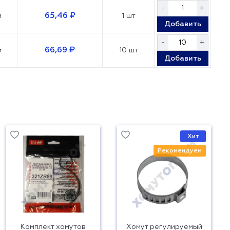
-
+
65,46 ₽
м
1 шт
Добавить
-
+
66,69 ₽
м
10 шт
Добавить
Хит
Рекомендуем
Комплект хомутов
Хомут регулируемый