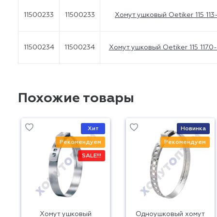
11500233
11500233
Хомут ушковый Oetiker 115 113
11500234
11500234
Хомут ушковый Oetiker 115 117.0
Похожие товары
Хит
Новинка
Рекомендуем
Рекомендуем
SALE!!!
Хомут ушковый
Одноушковый хомут