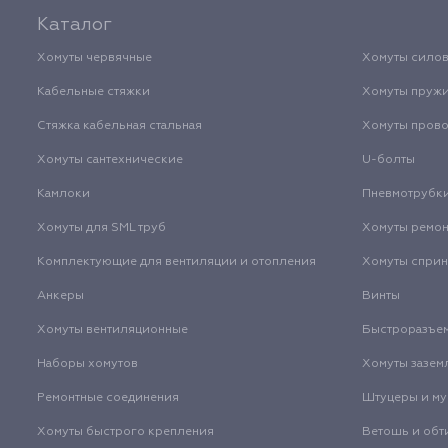
Каталог
Хомуты червячные
Хомуты сило
Кабельные стяжки
Хомуты пруж
Стяжка кабельная стальная
Хомуты пров
Хомуты сантехнические
U-болты
Камлоки
Пневмотрубк
Хомуты для SML труб
Хомуты ремо
Комплектующие для вентиляции и отопления
Хомуты спри
Анкеры
Винты
Хомуты вентиляционные
Быстроразъе
Наборы хомутов
Хомуты зазем
Ремонтные соединения
Штуцеры и м
Хомуты быстрого крепления
Ветошь и обт