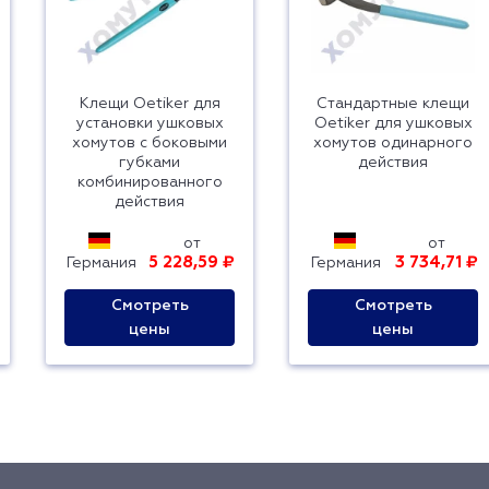
Клещи Oetiker для
Стандартные клещи
установки ушковых
Oetiker для ушковых
хомутов с боковыми
хомутов одинарного
губками
действия
комбинированного
действия
от
от
5 228,59 ₽
3 734,71 ₽
Германия
Германия
Смотреть
Смотреть
цены
цены