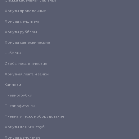
Стяжка кабельная стальная
Хомуты проволочные
Хомуты глушителя
Хомуты рубберы
Хомуты сантехнические
U-болты
Скобы металлические
Хомутная лента и замки
Камлоки
Пневмотрубки
Пневмофитинги
Пневматическое оборудование
Хомуты для SML труб
Хомуты ремонтные