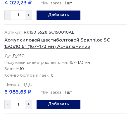
4 027,23 ₽
Мин. заказ:
1 шт
-
+
Добавить
RK150 5528 SC150010AL
Хомут силовой шестиболтовой Spannloc SC-
150х10 6" (167-173 мм) AL-алюминий
Ду150
167-173 мм
М10
6
Цена с НДС
6 985,63 ₽
Мин. заказ:
1 шт
-
+
Добавить