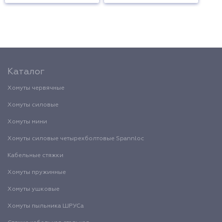
Каталог
Хомуты червячные
Хомуты силовые
Хомуты мини
Хомуты силовые четырехболтовые Spannloc
Кабельные стяжки
Хомуты пружинные
Хомуты ушковые
Хомуты пыльника ШРУСа