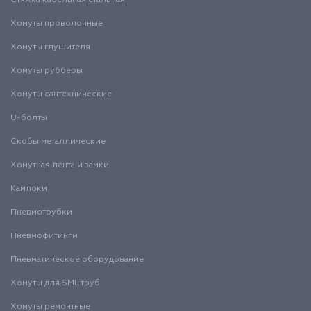
Стяжка кабельная стальная
Хомуты проволочные
Хомуты глушителя
Хомуты рубберы
Хомуты сантехнические
U-болты
Скобы металлические
Хомутная лента и замки
Камлоки
Пневмотрубки
Пневмофитинги
Пневматическое оборудование
Хомуты для SML труб
Хомуты ремонтные