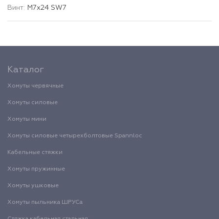
М7х24 SW7
Каталог
Хомуты червячные
Хомуты силовые
Хомуты мини
Хомуты силовые четырехболтовые Spannloc
Кабельные стяжки
Хомуты пружинные
Хомуты ушковые
Хомуты пыльника ШРУСа