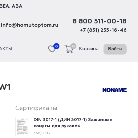
BEA
,
ABA
8 800 511-00-18
info@homutoptom.ru
+7 (831) 235-16-46
0
0
Корзина
Войти
АКТЫ
 W1
Сертификаты
DIN 3017-1 (ДИН 3017-1) Зажимные
хомуты для рукавов
536,9 КБ