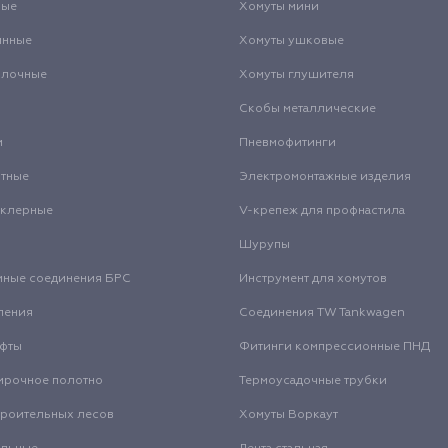
вые
Хомуты мини
инные
Хомуты ушковые
олочные
Хомуты глушителя
Скобы металлические
и
Пневмофитинги
нтные
Электромонтажные изделия
нклерные
V-крепеж для профнастила
Шурупы
мные соединения БРС
Инструмент для хомутов
ления
Соединения TW Tankwagen
уфты
Фитинги компрессионные ПНД
ирочное полотно
Термоусадочные трубки
троительных лесов
Хомуты Воркаут