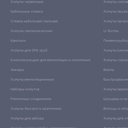
Хомуты червячные
Хомуты сило
Кабельные стяжки
Хомуты пруж
Стяжка кабельная стальная
Хомуты пров
Хомуты сантехнические
U-болты
Камлоки
Пневмотрубк
Хомуты для SML труб
Хомуты ремо
Комплектующие для вентиляции и отопления
Хомуты спри
Анкеры
Винты
Хомуты вентиляционные
Быстроразъе
Наборы хомутов
Хомуты зазем
Ремонтные соединения
Штуцеры и м
Хомуты быстрого крепления
Ветошь и обт
Хомуты для забора
Хомуты для с