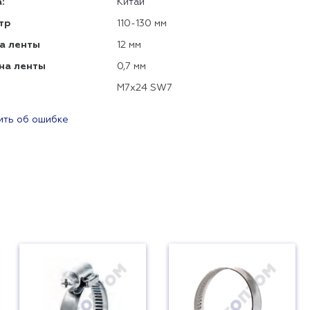
:
Китай
тр
110-130 мм
а ленты
12 мм
на ленты
0,7 мм
М7х24 SW7
ть об ошибке