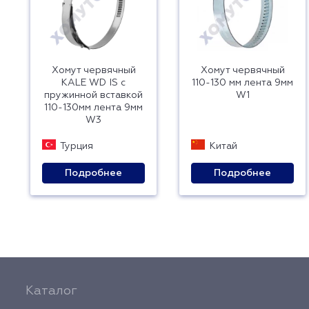
Хомут червячный
Хомут червячный
KALE WD IS с
110-130 мм лента 9мм
пружинной вставкой
W1
110-130мм лента 9мм
W3
Турция
Китай
Подробнее
Подробнее
Каталог