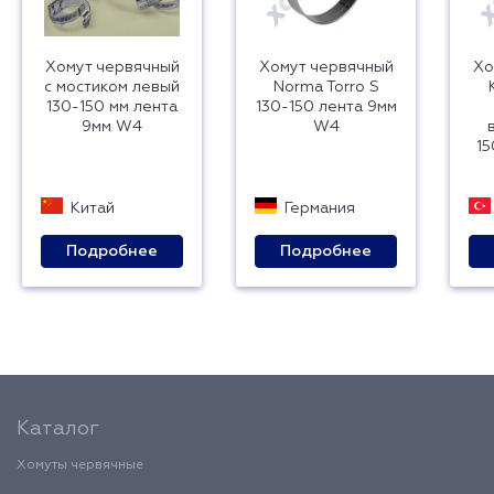
Хомут червячный
Хомут червячный
Хо
с мостиком левый
Norma Torro S
130-150 мм лента
130-150 лента 9мм
9мм W4
W4
15
Китай
Германия
Подробнее
Подробнее
Каталог
Хомуты червячные