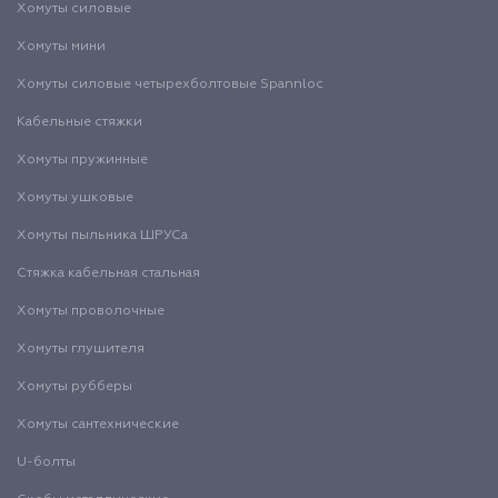
Хомуты силовые
Хомуты мини
Хомуты силовые четырехболтовые Spannloc
Кабельные стяжки
Хомуты пружинные
Хомуты ушковые
Хомуты пыльника ШРУСа
Стяжка кабельная стальная
Хомуты проволочные
Хомуты глушителя
Хомуты рубберы
Хомуты сантехнические
U-болты