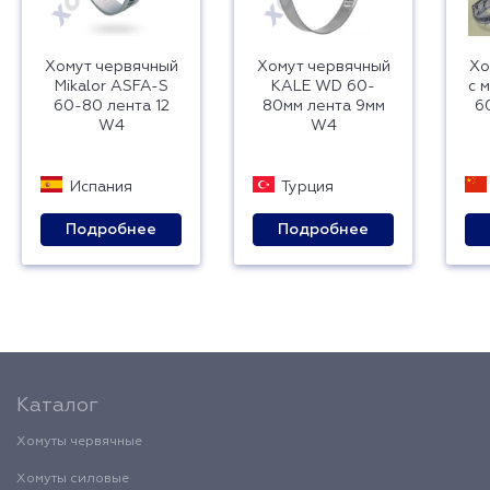
Хомут червячный
Хомут червячный
Хо
Mikalor ASFA-S
KALE WD 60-
с 
60-80 лента 12
80мм лента 9мм
6
W4
W4
Испания
Турция
Подробнее
Подробнее
Каталог
Хомуты червячные
Хомуты силовые