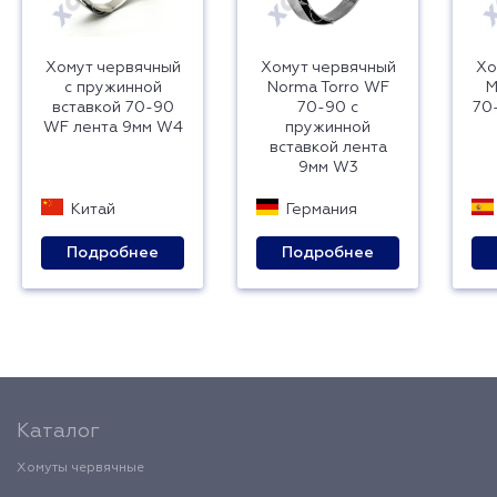
Хомут червячный
Хомут червячный
Хо
с пружинной
Norma Torro WF
M
вставкой 70-90
70-90 с
70
WF лента 9мм W4
пружинной
вставкой лента
9мм W3
Китай
Германия
Подробнее
Подробнее
Каталог
Хомуты червячные