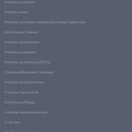
Хомуты силовые
Хомуты мини
Хомуты силовые четырехболтовые Spannloc
Кабельные стяжки
Хомуты пружинные
Хомуты ушковые
Хомуты пыльника ШРУСа
Стяжка кабельная стальная
Хомуты проволочные
Хомуты глушителя
Хомуты рубберы
Хомуты сантехнические
U-болты