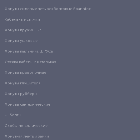
Хомуты силовые четырехболтовые Spannloc
Кабельные стяжки
Хомуты пружинные
Хомуты ушковые
Хомуты пыльника ШРУСа
Стяжка кабельная стальная
Хомуты проволочные
Хомуты глушителя
Хомуты рубберы
Хомуты сантехнические
U-болты
Скобы металлические
Хомутная лента и замки