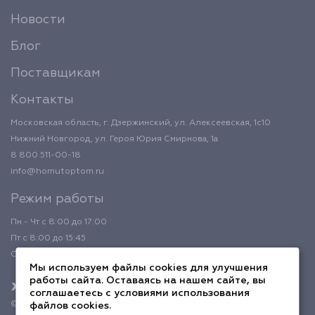
Новости
Блог
Поставщикам
Контакты
Московская область, г. Дзержинский, ул. Алексеевская, 1с10
Нижний Новгород, ул. Героя Юрия Смирнова, 1а
8 800 511-00-18
info@homutoptom.ru
Режим работы
Пн - Чт с 8:00 до 17:00
Пт с 8:00 до 15:45
Обед с 12:00 до 12:45
Мы используем файлы cookies для улучшения
работы сайта. Оставаясь на нашем сайте, вы
соглашаетесь с условиями использования
© 2026 ХомутОптом
файлов cookies.