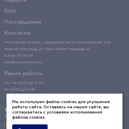
Новости
Блог
Поставщикам
Контакты
Московская область, г. Дзержинский, ул. Алексеевская, 1с10
Нижний Новгород, ул. Героя Юрия Смирнова, 1а
8 800 511-00-18
info@homutoptom.ru
Режим работы
Пн - Чт с 8:00 до 17:00
Пт с 8:00 до 15:45
Обед с 12:00 до 12:45
Мы используем файлы cookies для улучшения
работы сайта. Оставаясь на нашем сайте, вы
соглашаетесь с условиями использования
© 2026 ХомутОптом
файлов cookies.
Политика конфиденциальности