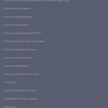
Хомуты силовые четырехболтовые Spannloc
Кабельные стяжки
Хомуты пружинные
Хомуты ушковые
Хомуты пыльника ШРУСа
Стяжка кабельная стальная
Хомуты проволочные
Хомуты глушителя
Хомуты рубберы
Хомуты сантехнические
U-болты
Скобы металлические
Хомутная лента и замки
Камлоки