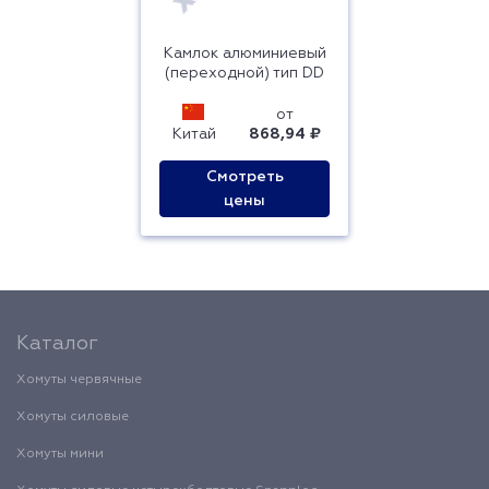
Камлок алюминиевый
(переходной) тип DD
от
Китай
868,94 ₽
Смотреть
цены
Каталог
Хомуты червячные
Хомуты силовые
Хомуты мини