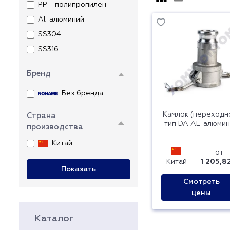
PP - полипропилен
Al-алюминий
SS304
SS316
Бренд
Без бренда
Камлок (переходн
Страна
тип DA AL-алюмин
производства
Китай
от
Китай
1 205,8
Показать
Смотреть
цены
Каталог