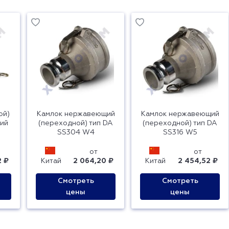
ой)
Камлок нержавеющий
Камлок нержавеющий
ий
(переходной) тип DA
(переходной) тип DA
SS304 W4
SS316 W5
от
от
2 ₽
Китай
2 064,20 ₽
Китай
2 454,52 ₽
Смотреть
Смотреть
цены
цены