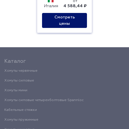
от
Италия
4 588,44 ₽
Смотреть
цены
Каталог
Хомуты червячные
Хомуты силовые
Хомуты мини
Хомуты силовые четырехболтовые Spannloc
Кабельные стяжки
Хомуты пружинные