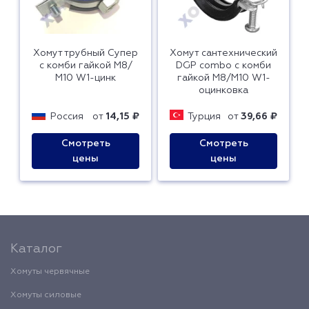
Хомут трубный Супер
Хомут сантехнический
с комби гайкой М8/
DGP combo с комби
М10 W1-цинк
гайкой М8/М10 W1-
оцинковка
Россия
от
14,15 ₽
Турция
от
39,66 ₽
Смотреть
Смотреть
цены
цены
Каталог
Хомуты червячные
Хомуты силовые