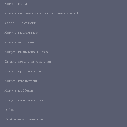
Хомуты мини
Хомуты силовые четырехболтовые Spannloc
Кабельные стяжки
Хомуты пружинные
Хомуты ушковые
Хомуты пыльника ШРУСа
Стяжка кабельная стальная
Хомуты проволочные
Хомуты глушителя
Хомуты рубберы
Хомуты сантехнические
U-болты
Скобы металлические