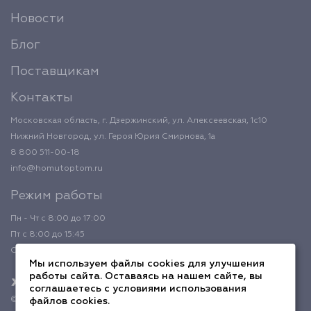
Новости
Блог
Поставщикам
Контакты
Московская область, г. Дзержинский, ул. Алексеевская, 1с10
Нижний Новгород, ул. Героя Юрия Смирнова, 1а
8 800 511-00-18
info@homutoptom.ru
Режим работы
Пн - Чт с 8:00 до 17:00
Пт с 8:00 до 15:45
Обед с 12:00 до 12:45
Мы используем файлы cookies для улучшения
работы сайта. Оставаясь на нашем сайте, вы
соглашаетесь с условиями использования
© 2026 ХомутОптом
файлов cookies.