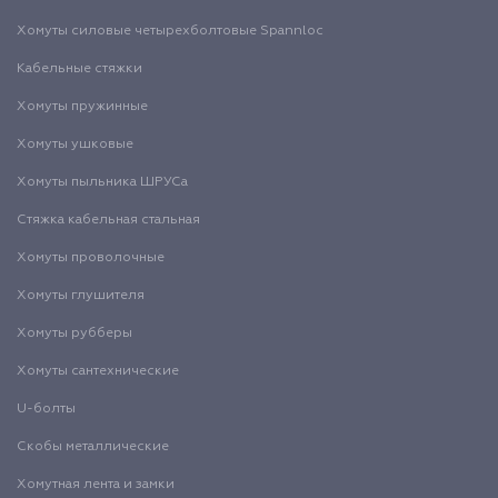
Хомуты силовые четырехболтовые Spannloc
Кабельные стяжки
Хомуты пружинные
Хомуты ушковые
Хомуты пыльника ШРУСа
Стяжка кабельная стальная
Хомуты проволочные
Хомуты глушителя
Хомуты рубберы
Хомуты сантехнические
U-болты
Скобы металлические
Хомутная лента и замки