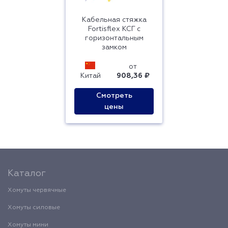
Кабельная стяжка
Fortisflex КСГ с
горизонтальным
замком
от
Китай
908,36 ₽
Смотреть
цены
Каталог
Хомуты червячные
Хомуты силовые
Хомуты мини