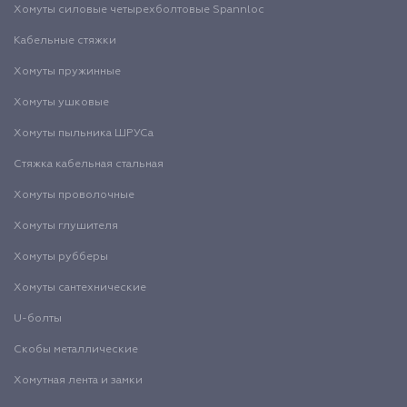
Хомуты силовые четырехболтовые Spannloc
Кабельные стяжки
Хомуты пружинные
Хомуты ушковые
Хомуты пыльника ШРУСа
Стяжка кабельная стальная
Хомуты проволочные
Хомуты глушителя
Хомуты рубберы
Хомуты сантехнические
U-болты
Скобы металлические
Хомутная лента и замки