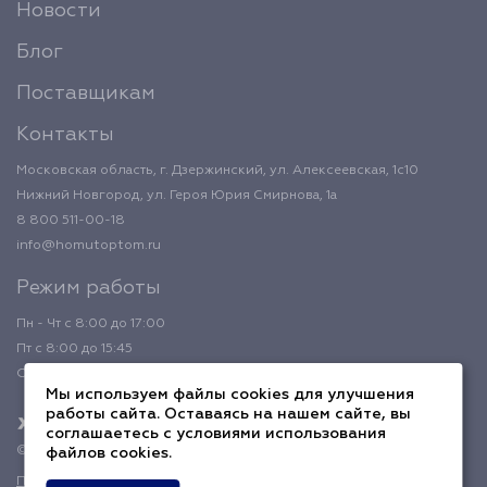
Новости
Блог
Поставщикам
Контакты
Московская область, г. Дзержинский, ул. Алексеевская, 1с10
Нижний Новгород, ул. Героя Юрия Смирнова, 1а
8 800 511-00-18
info@homutoptom.ru
Режим работы
Пн - Чт с 8:00 до 17:00
Пт с 8:00 до 15:45
Обед с 12:00 до 12:45
Мы используем файлы cookies для улучшения
работы сайта. Оставаясь на нашем сайте, вы
соглашаетесь с условиями использования
© 2026 ХомутОптом
файлов cookies.
Политика конфиденциальности