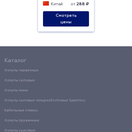
Китай
от
288 ₽
Смотреть
цены
Каталог
Хомуты червячные
Хомуты силовые
Хомуты мини
Хомуты силовые четырехболтовые Spannloc
Кабельные стяжки
Хомуты пружинные
Хомуты ушковые