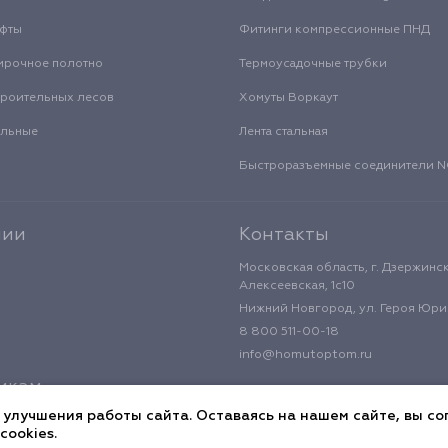
уфты
Фитинги компрессионные ПНД
ирочное полотно
Термоусадочные трубки
троительных лесов
Хомуты Воркаут
альные
Лента стальная
Быстроразъемные соединители
нии
Контакты
Московская область, г. Дзержинск
Алексеевская, 1с10
Нижний Новгород, ул. Героя Юрия
8 800 511-00-18
info@homutoptom.ru
икам
 улучшения работы сайта. Оставаясь на нашем сайте, вы со
cookies.
циальности
Публичная оферта