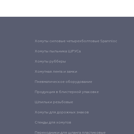
Хомуты силовые четырехболтовые Spannloc
Хомуты пыльника ШРУСа
Хомуты рубберы
Хомутная лента и замки
Пневматическое оборудование
Продукция в блистерной упаковке
Шпильки резьбовые
Хомуты для дорожных знаков
Стенды для хомутов
Переходники для шланга пластиковые