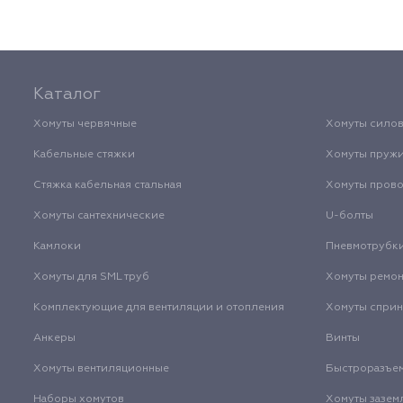
Каталог
Хомуты червячные
Хомуты сило
Кабельные стяжки
Хомуты пруж
Стяжка кабельная стальная
Хомуты пров
Хомуты сантехнические
U-болты
Камлоки
Пневмотрубк
Хомуты для SML труб
Хомуты ремо
Комплектующие для вентиляции и отопления
Хомуты спри
Анкеры
Винты
Хомуты вентиляционные
Быстроразъе
Наборы хомутов
Хомуты зазем