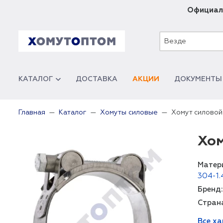
Официал
Везде
КАТАЛОГ
ДОСТАВКА
АКЦИИ
ДОКУМЕНТЫ
Хомут силово
Главная
Каталог
Хомуты силовые
Хом
Матер
304-1.
Бренд:
Стран
Все х