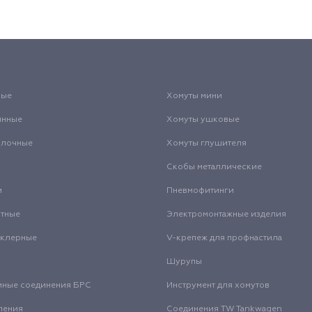
вые
Хомуты мини
инные
Хомуты ушковые
олочные
Хомуты глушителя
Скобы металлические
и
Пневмофитинги
нтные
Электромонтажные изделия
нклерные
V-крепеж для профнастила
Шурупы
мные соединения БРС
Инструмент для хомутов
ления
Соединения TW Tankwagen