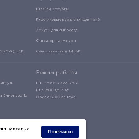
Шланги и трубки
Пластиковые крепления для труб
Хомуты для дымохода
Фиксаторы арматуры
 NORMAQUICK
Свечи зажигания BRISK
Режим работы
ий, ул.
Пн - Чт с 8:00 до 17:00
Пт с 8:00 до 15:45
 Смирнова, 1а
Обед с 12:00 до 12:45
глашаетесь с
Я согласен