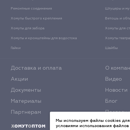
Ремонтные соединения
Штуцеры и м
Хомуты быстрого крепления
Ветошь и обт
Хомуты для забора
Хомуты для с
Хомуты и кронштейны для водостока
Хомуты театр
Гайки
Шайбы
Доставка и оплата
О компа
Акции
Видео
Документы
Новости
Материалы
Блог
Партнерам
Поставщ
Мы используем файлы cookies для
условиями использования файлов 
© 2026 ХомутОптом
Политика конфиден