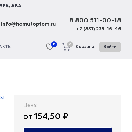
BEA
,
ABA
8 800 511-00-18
info@homutoptom.ru
+7 (831) 235-16-46
0
0
Корзина
Войти
АКТЫ
SI
Цена:
от 154,50 ₽