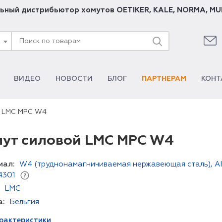
ьный дистрибьютор хомутов
OETIKER
,
KALE
,
NORMA
,
MU
ВИДЕО
НОВОСТИ
БЛОГ
ПАРТНЕРАМ
КОНТ
й LMC MPC W4
ут силовой LMC MPC W4
иал:
W4 (труднонамагничиваемая нержавеющая сталь), AI
4301
LMC
а:
Бельгия
арактеристики