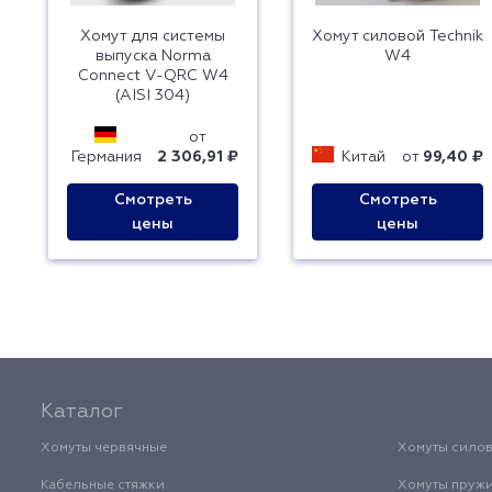
Хомут для системы
Хомут силовой Technik
выпуска Norma
W4
Connect V-QRC W4
(AISI 304)
от
Германия
2 306,91 ₽
Китай
от
99,40 ₽
Смотреть
Смотреть
цены
цены
Каталог
Хомуты червячные
Хомуты сило
Кабельные стяжки
Хомуты пруж