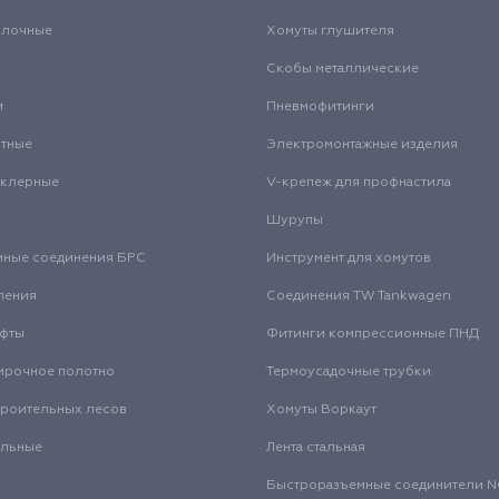
олочные
Хомуты глушителя
Скобы металлические
и
Пневмофитинги
нтные
Электромонтажные изделия
нклерные
V-крепеж для профнастила
Шурупы
мные соединения БРС
Инструмент для хомутов
ления
Соединения TW Tankwagen
уфты
Фитинги компрессионные ПНД
ирочное полотно
Термоусадочные трубки
троительных лесов
Хомуты Воркаут
альные
Лента стальная
Быстроразъемные соединители