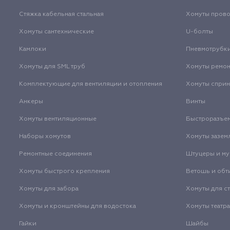
Стяжка кабельная стальная
Хомуты пров
Хомуты сантехнические
U-болты
Камлоки
Пневмотрубк
Хомуты для SML труб
Хомуты ремо
Комплектующие для вентиляции и отопления
Хомуты спри
Анкеры
Винты
Хомуты вентиляционные
Быстроразъе
Наборы хомутов
Хомуты зазем
Ремонтные соединения
Штуцеры и м
Хомуты быстрого крепления
Ветошь и обт
Хомуты для забора
Хомуты для с
Хомуты и кронштейны для водостока
Хомуты театр
Гайки
Шайбы