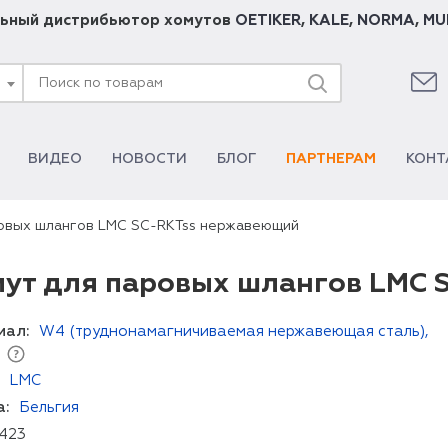
ьный дистрибьютор хомутов
OETIKER
,
KALE
,
NORMA
,
MU
ВИДЕО
НОВОСТИ
БЛОГ
ПАРТНЕРАМ
КОНТ
ровых шлангов LMC SC-RKTss нержавеющий
ут для паровых шлангов LMC
иал:
W4 (труднонамагничиваемая нержавеющая сталь),
LMC
а:
Бельгия
423