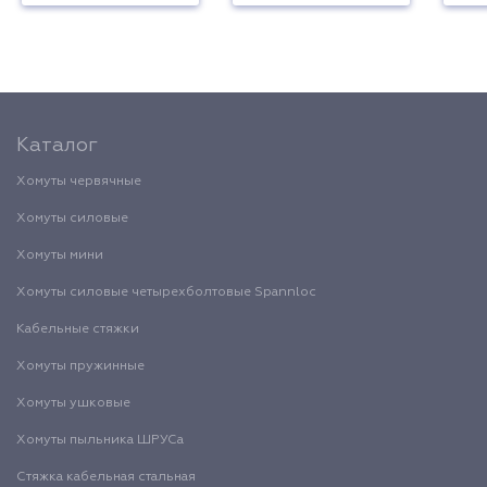
Каталог
Хомуты червячные
Хомуты силовые
Хомуты мини
Хомуты силовые четырехболтовые Spannloc
Кабельные стяжки
Хомуты пружинные
Хомуты ушковые
Хомуты пыльника ШРУСа
Стяжка кабельная стальная