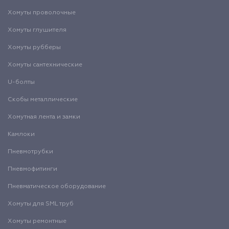
Хомуты проволочные
Хомуты глушителя
Хомуты рубберы
Хомуты сантехнические
U-болты
Скобы металлические
Хомутная лента и замки
Камлоки
Пневмотрубки
Пневмофитинги
Пневматическое оборудование
Хомуты для SML труб
Хомуты ремонтные