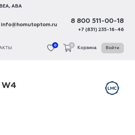
BEA
,
ABA
8 800 511-00-18
info@homutoptom.ru
+7 (831) 235-16-46
0
0
Корзина
Войти
АКТЫ
м W4