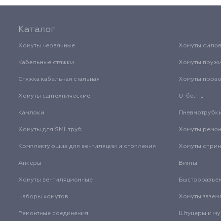
Каталог
Хомуты червячные
Хомуты сило
Кабельные стяжки
Хомуты пруж
Стяжка кабельная стальная
Хомуты пров
Хомуты сантехнические
U-болты
Камлоки
Пневмотрубк
Хомуты для SML труб
Хомуты ремо
Комплектующие для вентиляции и отопления
Хомуты спри
Анкеры
Винты
Хомуты вентиляционные
Быстроразъе
Наборы хомутов
Хомуты зазем
Ремонтные соединения
Штуцеры и м