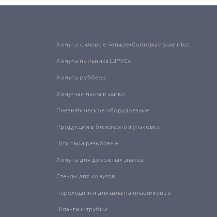
Хомуты силовые четырехболтовые Spannloc
Хомуты пыльника ШРУСа
Хомуты рубберы
Хомутная лента и замки
Пневматическое оборудование
Продукция в блистерной упаковке
Шпильки резьбовые
Хомуты для дорожных знаков
Стенды для хомутов
Переходники для шланга пластиковые
Шланги и трубки