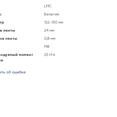
LMC
:
Бельгия
тр
122-130 мм
а ленты
24 мм
на ленты
0,8 мм
М8
ендуемый момент
25 Н·м
ки
ть об ошибке