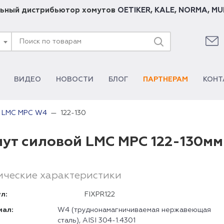
ьный дистрибьютор хомутов
OETIKER
,
KALE
,
NORMA
,
MU
ВИДЕО
НОВОСТИ
БЛОГ
ПАРТНЕРАМ
КОНТ
122-130
й LMC MPC W4
ут силовой LMC MPC 122-130м
ические характеристики
л:
FIXPR122
иал:
W4 (труднонамагничиваемая нержавеющая
сталь), AISI 304-1.4301