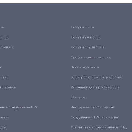
вые
Хомуты мини
инные
Хомуты ушковые
олочные
Хомуты глушителя
Скобы металлические
и
Пневмофитинги
нтные
Электромонтажные изделия
нклерные
V-крепеж для профнастила
Шурупы
мные соединения БРС
Инструмент для хомутов
ления
Соединения TW Tankwagen
уфты
Фитинги компрессионные ПНД