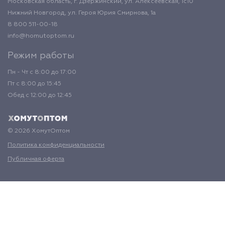
Московская область, г. Дзержинский, ул. Алексеевская, 1с10
Нижний Новгород, ул. Героя Юрия Смирнова, 1а
8 800 511-00-18
info@homutoptom.ru
Режим работы
Пн - Чт с 8:00 до 17:00
Пт с 8:00 до 15:45
Обед с 12:00 до 12:45
© 2026 ХомутОптом
Политика конфиденциальности
Публичная оферта