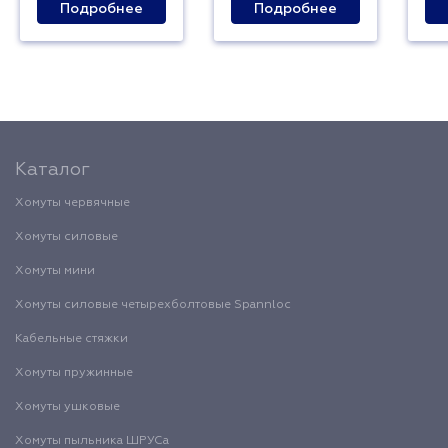
Подробнее
Подробнее
Каталог
Хомуты червячные
Хомуты силовые
Хомуты мини
Хомуты силовые четырехболтовые Spannloc
Кабельные стяжки
Хомуты пружинные
Хомуты ушковые
Хомуты пыльника ШРУСа