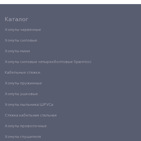
Каталог
Хомуты червячные
Хомуты силовые
Хомуты мини
Хомуты силовые четырехболтовые Spannloc
Кабельные стяжки
Хомуты пружинные
Хомуты ушковые
Хомуты пыльника ШРУСа
Стяжка кабельная стальная
Хомуты проволочные
Хомуты глушителя